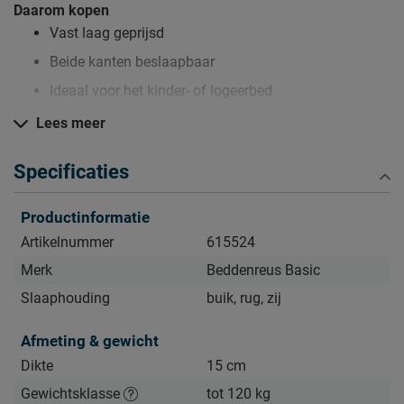
Daarom kopen
Vast laag geprijsd
Beide kanten beslaapbaar
Ideaal voor het kinder- of logeerbed
Lees meer
Zo blijft Polyether matras Soft Sense 40 lang mooi (en
Specificaties
schoon)
Kijk bij het kopje ‘Goed om te weten’ om alle tips & tricks te
Productinformatie
zien.
Artikelnummer
615524
Merk
Beddenreus Basic
Slaaphouding
buik, rug, zij
Afmeting & gewicht
Dikte
15 cm
Gewichtsklasse
tot 120 kg