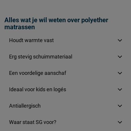
Advies bedbodem
lattenbodem met min. 28
latten, schotelbodem,
Alles wat je wil weten over polyether
Geschikt voor de
spiraalbodem,
matrassen
volgende bedbodems
(inzet)boxspring, vlavro
(plaat met gaten)
Houdt warmte vast
Geschikt voor verstelbare
Ja
bedbodem
Erg stevig schuimmateriaal
Goed om te weten
Een voordelige aanschaf
2 jaar garantie volgens CBW
Garantie
voorwaarden
Ideaal voor kids en logés
1x per maand keren en
Onderhoud
draaien;molton en anti-
Antiallergisch
slipdek gebruiken
Waar staat SG voor?