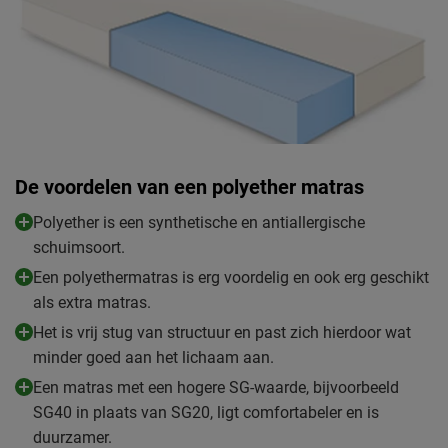
Ventilatie en
1
vochtregulatie
Vormend naar het
2
lichaam
Zomer- en winterzijde
Nee
De voordelen van een polyether matras
Tijk (matrashoes)
Handvatten
Nee
Polyether is een synthetische en antiallergische
Tijk afritsbaar
Nee
schuimsoort.
2-zijdig doorgestikt met 180
Een polyethermatras is erg voordelig en ook erg geschikt
g/m2 Hollowfiber in
als extra matras.
Comfortlaag tijk
combinatie met 220 g/m2
Het is vrij stug van structuur en past zich hierdoor wat
gemengde vezel.
minder goed aan het lichaam aan.
76% polyester, 24%
Een matras met een hogere SG-waarde, bijvoorbeeld
Materiaal tijk
polypropyleen
SG40 in plaats van SG20, ligt comfortabeler en is
duurzamer.