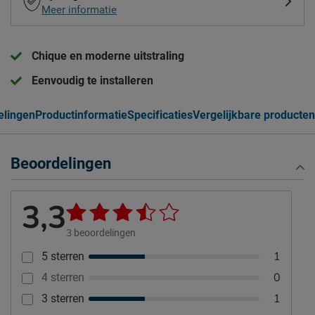
Meer informatie
Chique en moderne uitstraling
Eenvoudig te installeren
elingen
Productinformatie
Specificaties
Vergelijkbare producten
Beoordelingen
3,3
3
beoordelingen
1
5 sterren
0
4 sterren
1
3 sterren