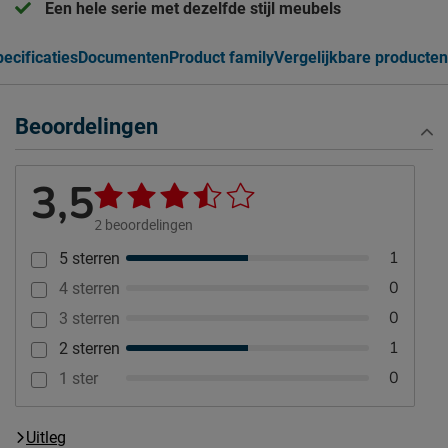
Een hele serie met dezelfde stijl meubels
ecificaties
Documenten
Product family
Vergelijkbare producten
Beoordelingen
3,5
2
beoordelingen
1
5 sterren
0
4 sterren
0
3 sterren
1
2 sterren
0
1 ster
Uitleg