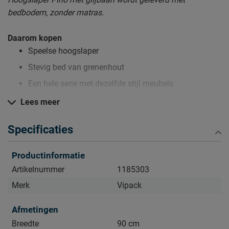
bedbodem, zonder matras.
Daarom kopen
Speelse hoogslaper
Stevig bed van grenenhout
Een hele serie met dezelfde stijl meubels
Lees meer
Zo blijft Hoogslaper Pino lang mooi (en schoon)
Specificaties
Kijk bij het kopje ‘Goed om te weten’ om alle tips & tricks te
zien.
Productinformatie
Artikelnummer
1185303
Merk
Vipack
Afmetingen
Breedte
90 cm