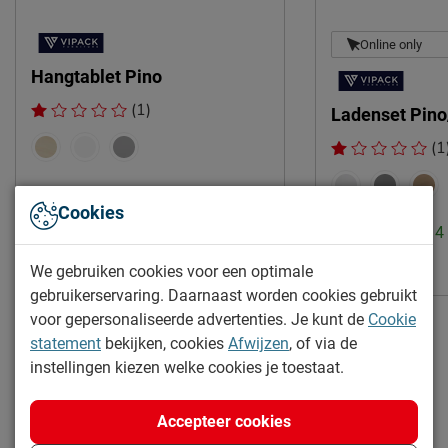
2 jaar garantie volgens CBW
Garantie
Online only
voorwaarden
Hangtablet Pino
Montage
niet inbegrepen
(1)
Overige
Inclusief slaapstoel
Ladenset Pino
(1
Duurzaamheid
Duurzaam
duurzamer product
Levertijd: 2 tot 4 weken
Cookies
35.-
Levertijd: 2 tot 
Leveranciersinformatie
Naam
Vipack NV
128.95
We gebruiken cookies voor een optimale
Meulebeeksestraat 51,
gebruikerservaring. Daarnaast worden cookies gebruikt
Locatie
voor gepersonaliseerde advertenties. Je kunt de
Cookie
8710, Wielsbeke, België
statement
bekijken, cookies
Afwijzen
, of via de
Emailadres
sales@vipack.be
instellingen kiezen welke cookies je toestaat.
Accepteer cookies