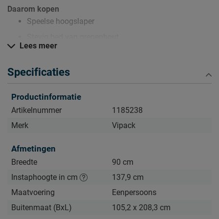
Daarom kopen
Speelse hoogslaper
Stevig bed van grenenhout
Lees meer
Een hele serie met dezelfde stijl meubels
Specificaties
Zo blijft Hoogslaper Pino met zetelbed lang mooi (en
Productinformatie
schoon)
Kijk bij het kopje ‘Goed om te weten’ om alle tips & tricks te
Artikelnummer
1185238
zien.
Merk
Vipack
Afmetingen
Breedte
90 cm
Instaphoogte in cm
137,9 cm
Maatvoering
Eenpersoons
Buitenmaat (BxL)
105,2 x 208,3 cm