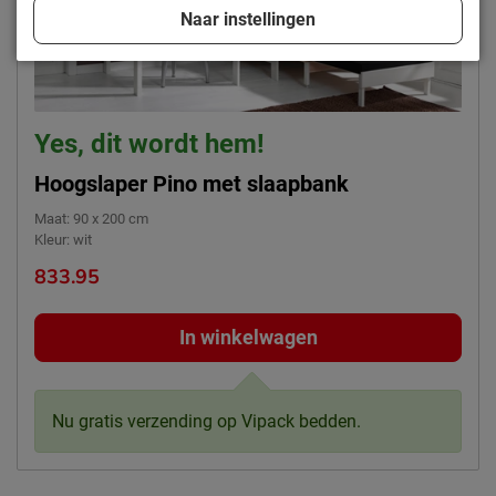
Naar instellingen
Yes, dit wordt hem!
Hoogslaper Pino met slaapbank
Maat
:
90 x 200 cm
Kleur
:
wit
833.95
In winkelwagen
Nu gratis verzending op Vipack bedden.