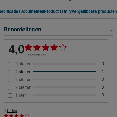
ecificaties
Documenten
Product family
Vergelijkbare producten
Beoordelingen
4,0
1
beoordeling
0
5 sterren
1
4 sterren
0
3 sterren
0
2 sterren
0
1 ster
Uitleg