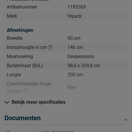
Artikelnummer
1185369
Merk
Vipack
Afmetingen
Breedte
90 cm
Instaphoogte in cm
146 cm
Maatvoering
Eenpersoons
Buitenmaat (BxL)
98,6 x 209,4 cm
Lengte
200 cm
Comforthoogte (hoge
Nee
instap)
Hoogte hoofdbord
190 cm
Bekijk meer specificaties
Hoogte
190 cm
Documenten
Kenmerken
Elektrisch verstelbare