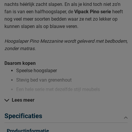
nachts héérlijk zacht slapen. En als je kind toch niet zo’n
fan is van een halfhoogslaper, de
Vipack Pino serie
heeft
nog veel meer soorten bedden waar ze net zo lekker op
kunnen slapen als op blauwe veren.
Hoogslaper Pino Mezzanine wordt geleverd met bedbodem,
zonder matras.
Daarom kopen
Speelse hoogslaper
Stevig bed van grenenhout
Een hele serie met dezelfde stijl meubels
Lees meer
Zo blijft Hoogslaper Pino lang mooi (en schoon)
Specificaties
Kijk bij het kopje ‘Goed om te weten’ om alle tips & tricks te
zien.
Productinformatie