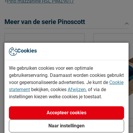
Pino mazzanine HSL PIMZ9017
Niet mogelijk
bedbodem mogelijk?
Incl. bedbodem, excl.
Uitvoering
Meer van de serie Pinoscott
matras
Kleur
wit
Materiaal
massief grenen
Cookies
Goed om te weten
Afnemen met een vochtig
Onderhoud
We gebruiken cookies voor een optimale
doekje
gebruikerservaring. Daarnaast worden cookies gebruikt
2 jaar garantie volgens CBW
voor gepersonaliseerde advertenties. Je kunt de
Cookie
Garantie
voorwaarden
statement
bekijken, cookies
Afwijzen
, of via de
instellingen kiezen welke cookies je toestaat.
Montage
niet inbegrepen
Duurzaamheid
Accepteer cookies
Duurzaam
duurzamer product
Online only
Naar instellingen
Hangtablet Pino