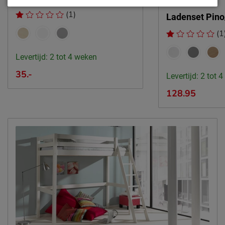
Leveranciersinformatie
(1)
Naam
Vipack NV
Ladenset Pino
Meulebeeksestraat 51,
(1
Locatie
8710, Wielsbeke, België
Levertijd: 2 tot 4 weken
Emailadres
sales@vipack.be
35.-
Levertijd: 2 tot 
128.95