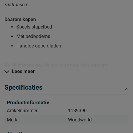
matrassen.
Daarom kopen
Speels stapelbed
Mét bedbodems
Handige opbergladen
Zo blijft Stapelbed Demie lang mooi (en schoon)
Lees meer
Kijk bij het kopje ‘Goed om te weten’ om alle tips & tricks te
zien.
Specificaties
Productinformatie
Artikelnummer
1189390
Merk
Woodworld