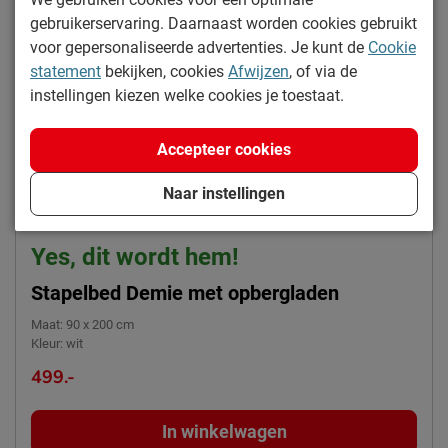
Materiaal
grenen
gebruikerservaring. Daarnaast worden cookies gebruikt
voor gepersonaliseerde advertenties. Je kunt de
Cookie
Goed om te weten
statement
bekijken, cookies
Afwijzen
, of via de
afnemen met een vochtig
instellingen kiezen welke cookies je toestaat.
Onderhoud
doekje
2 jaar garantie volgens CBW
Accepteer cookies
Garantie
voorwaarden
Naar instellingen
Montage
niet inbegrepen
Duurzaamheid
Yes, dit wordt hem!
Duurzaam
duurzamer product
Stapelbed Demie met opbergladen
Leveranciersinformatie
Maat
:
90 x 200 cm
Kleur
:
wit
Naam
Beddenreus B.V.
499.-
Postbus 716, 5400 AS,
Locatie
Uden, Nederland
In winkelwagen
Emailadres
info@beddenreus.nl