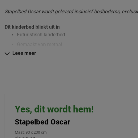
Stapelbed Oscar wordt geleverd inclusief bedbodems, exclusi
Dit kinderbed blinkt uit in
Futuristisch kinderbed
Gemaakt van metaal
Lees meer
Zeer eenvoudig in onderhoud
Verzorging & Garantie
Je nieuwe kinderbed wil je natuurlijk zo lang mogelijk mooi é
schoonmaakinstructies, evenals de garantie op het kinderbed, 
kopje ‘Goed om te weten’.
Yes, dit wordt hem!
Stapelbed Oscar
Maat
:
90 x 200 cm