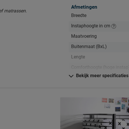
Afmetingen
ef matrassen.
Breedte
Instaphoogte in cm
Maatvoering
Buitenmaat (BxL)
Lengte
Comforthoogte (hoge insta
Bekijk meer specificaties
n schoon houden. Alle
Hoogte hoofdbord
kun je terug vinden bij het
Hoogte
Kenmerken
Elektrisch verstelbare bedb
mogelijk?
Uitvoering