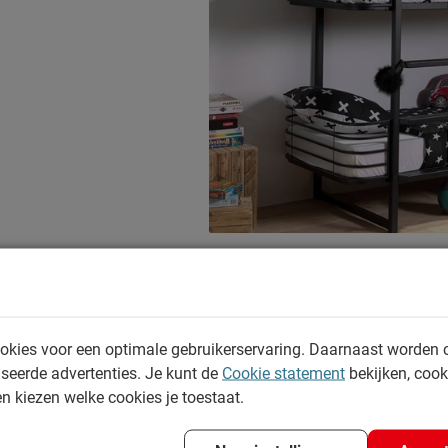
Kleur
Materiaal
Goed om te weten
Onderhoud
Garantie
Montage
Duurzaamheid
Duurzaam
el Stapelbed Oscar (90 x 200 cm, zwart) is geldig tot en met zondag 30 augustus
Leveranciersinformatie
okies voor een optimale gebruikerservaring. Daarnaast worden 
Naam
seerde advertenties. Je kunt de
Cookie statement
bekijken, coo
en kiezen welke cookies je toestaat.
Locatie