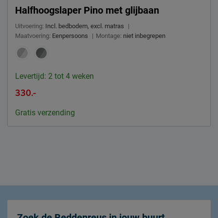
Halfhoogslaper Pino met glijbaan
Uitvoering:
Incl. bedbodem, excl. matras
|
Maatvoering:
Eenpersoons
|
Montage:
niet inbegrepen
Levertijd: 2 tot 4 weken
330.-
Gratis verzending
Zoek de Beddenreus in jouw buurt