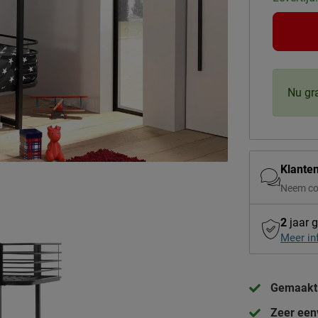
Nu gr
Klante
Neem co
2
jaar g
Meer in
Gemaakt 
Zeer een