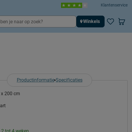
Klantenservice
Winkels
Productinformatie
Specificaties
 x 200 cm
art
: 2 tot 4 weken