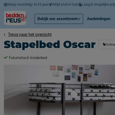
Slaap voordelig! Al 25 jaar
Altijd snel in huis
Laagst mogelijke prij
Bekijk ons assortiment
Aanbiedingen
Terug naar het overzicht
Stapelbed Oscar
Online
Futuristisch kinderbed