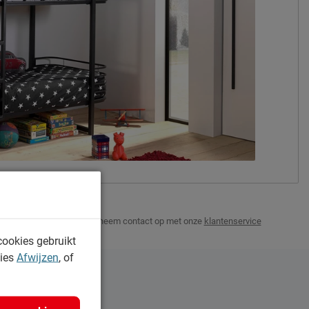
zwart
metaal
Afnemen met een vochtig doekje
2 jaar garantie volgens CBW voorwaarden
niet inbegrepen
duurzamer product
 2026
In geval van vragen, neem contact op met onze
klantenservice
cookies gebruikt
Vipack NV
kies
Afwijzen
, of
Meulebeeksestraat 51, 8710, Wielsbeke,
België