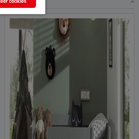
eer cookies
sales@vipack.be