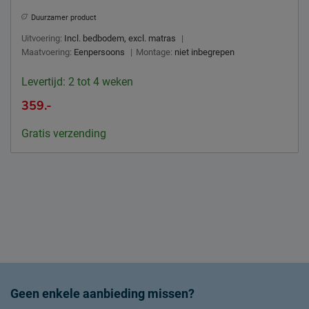
Duurzamer product
Uitvoering:
Incl. bedbodem, excl. matras
|
Maatvoering:
Eenpersoons
|
Montage:
niet inbegrepen
Levertijd: 2 tot 4 weken
359.-
Gratis verzending
Geen enkele aanbieding missen?