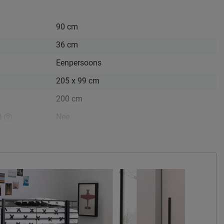
90 cm
36 cm
Eenpersoons
205 x 99 cm
200 cm
p)
Nee
166 cm
166 cm
odem
Niet mogelijk
Incl. bedbodem, excl. matras