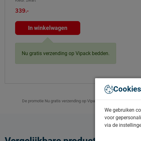
Kleur
:
zwart
339.-
In winkelwagen
Nu gratis verzending op Vipack bedden.
Cookies
De promotie Nu gratis verzending op Vipack bedden. voor het artik
We gebruiken co
voor gepersonali
via de instelling
Vergelijkbare producten