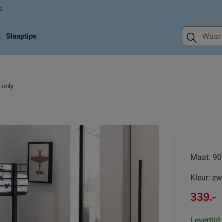
s
Slaaptips
 only
Maat:
90
Kleur:
zw
339.-
Levertijd