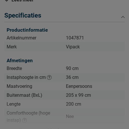
én schoon houden. Alle schoonmaakinstructies, evenals de
garantie op het kinderbed, kun je terug vinden bij het kopje
Specificaties
‘Goed om te weten’.
Productinformatie
Artikelnummer
1047871
Merk
Vipack
Afmetingen
Breedte
90 cm
Instaphoogte in cm
36 cm
Maatvoering
Eenpersoons
Buitenmaat (BxL)
205 x 99 cm
Lengte
200 cm
Comforthoogte (hoge
Nee
instap)