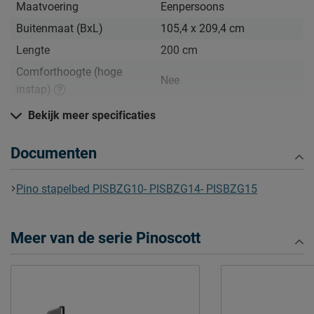
Maatvoering
Eenpersoons
Buitenmaat (BxL)
105,4 x 209,4 cm
Lengte
200 cm
Comforthoogte (hoge
Nee
instap)
Hoogte hoofdbord
140 cm
Bekijk meer specificaties
Hoogte
140 cm
Documenten
Kenmerken
Elektrisch verstelbare
Pino stapelbed PISBZG10- PISBZG14- PISBZG15
Niet mogelijk
bedbodem mogelijk?
Incl. bedbodem, excl.
Uitvoering
Meer van de serie Pinoscott
matras
Kleur
natuur
Materiaal
grenen