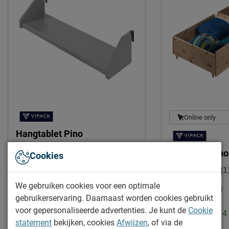
Goed om te weten
Afnemen met een vochtig
Onderhoud
doekje
2 jaar garantie volgens CBW
Garantie
voorwaarden
Montage
niet inbegrepen
Duurzaamheid
Duurzaam
duurzamer product
Online only
Hangtablet Pino
Leveranciersinformatie
(1)
Naam
Vipack NV
Ladenset Pino
Cookies
Meulebeeksestraat 51,
(1
Locatie
8710, Wielsbeke, België
We gebruiken cookies voor een optimale
Levertijd: 2 tot 4 weken
Emailadres
sales@vipack.be
gebruikerservaring. Daarnaast worden cookies gebruikt
voor gepersonaliseerde advertenties. Je kunt de
Cookie
35.-
Levertijd: 2 tot 
statement
bekijken, cookies
Afwijzen
, of via de