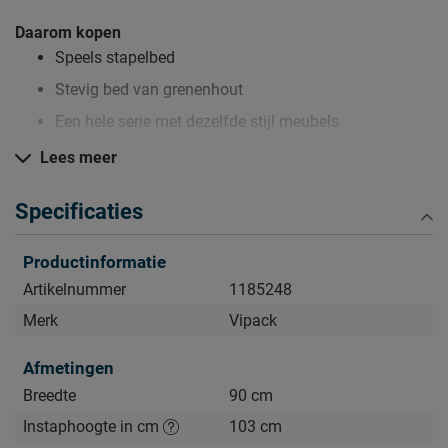
Daarom kopen
Speels stapelbed
Stevig bed van grenenhout
Een hele serie met dezelfde stijl meubels
Lees meer
Zo blijft Stapelbed Pino lang mooi (en schoon)
Specificaties
Kijk bij het kopje ‘Goed om te weten’ om alle tips & tricks te
zien.
Productinformatie
Artikelnummer
1185248
Merk
Vipack
Afmetingen
Breedte
90 cm
Instaphoogte in cm
103 cm