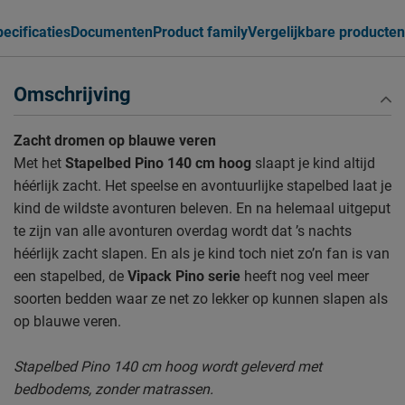
ecificaties
Documenten
Product family
Vergelijkbare producten
Omschrijving
Zacht dromen op blauwe veren
Met het
Stapelbed
Pino 140 cm hoog
slaapt je kind altijd
héérlijk zacht. Het speelse en avontuurlijke stapelbed laat je
kind de wildste avonturen beleven. En na helemaal uitgeput
te zijn van alle avonturen overdag wordt dat ’s nachts
héérlijk zacht slapen. En als je kind toch niet zo’n fan is van
een stapelbed, de
Vipack Pino serie
heeft nog veel meer
soorten bedden waar ze net zo lekker op kunnen slapen als
op blauwe veren.
Stapelbed Pino 140 cm hoog wordt geleverd met
bedbodems, zonder matrassen.