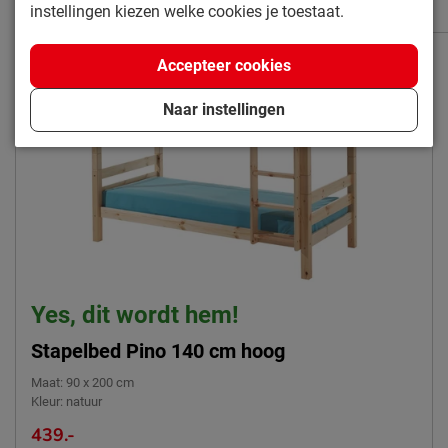
128.95
instellingen kiezen welke cookies je toestaat.
Accepteer cookies
Naar instellingen
Yes, dit wordt hem!
Stapelbed Pino 140 cm hoog
Maat
:
90 x 200 cm
Kleur
:
natuur
439.-