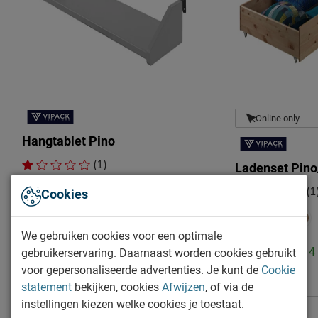
Afnemen met een vochtig
Onderhoud
doekje
2 jaar garantie volgens CBW
Garantie
voorwaarden
Montage
niet inbegrepen
Duurzaamheid
Online only
Duurzaam
duurzamer product
Hangtablet Pino
(1)
Ladenset Pino
Leveranciersinformatie
Naam
Vipack NV
(1
Cookies
Meulebeeksestraat 51,
Locatie
Levertijd: 2 tot 4 weken
8710, Wielsbeke, België
We gebruiken cookies voor een optimale
35.-
Emailadres
sales@vipack.be
Levertijd: 2 tot 
gebruikerservaring. Daarnaast worden cookies gebruikt
voor gepersonaliseerde advertenties. Je kunt de
Cookie
128.95
statement
bekijken, cookies
Afwijzen
, of via de
instellingen kiezen welke cookies je toestaat.