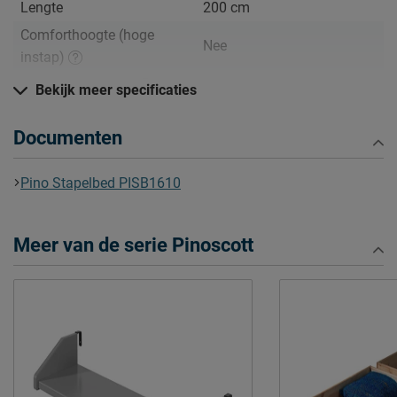
Lengte
200 cm
Comforthoogte (hoge
Nee
instap)
Hoogte hoofdbord
161 cm
Bekijk meer specificaties
Hoogte
161 cm
Documenten
Maximale hoogte matras
20
Kenmerken
Pino Stapelbed PISB1610
Elektrisch verstelbare
Niet mogelijk
bedbodem mogelijk?
Meer van de serie Pinoscott
Incl. bedbodem, excl.
Uitvoering
matras
Kleur
bruin
Materiaal
grenen
Goed om te weten