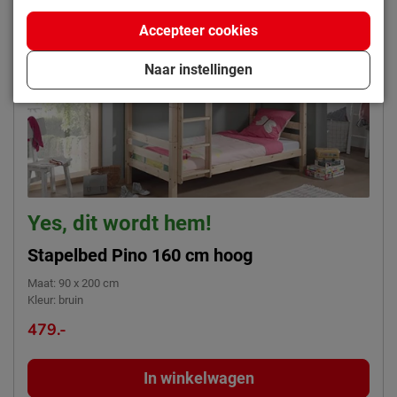
Accepteer cookies
Naar instellingen
Yes, dit wordt hem!
Stapelbed Pino 160 cm hoog
Maat
:
90 x 200 cm
Kleur
:
bruin
479.-
In winkelwagen