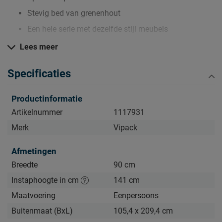
Stevig bed van grenenhout
Een hele serie met dezelfde stijl meubels
Lees meer
Zo blijft Stapelbed Pino lang mooi (en schoon)
Specificaties
Kijk bij het kopje ‘Goed om te weten’ om alle tips & tricks te
zien.
Productinformatie
Artikelnummer
1117931
Merk
Vipack
Afmetingen
Breedte
90 cm
Instaphoogte in cm
141 cm
Maatvoering
Eenpersoons
Buitenmaat (BxL)
105,4 x 209,4 cm