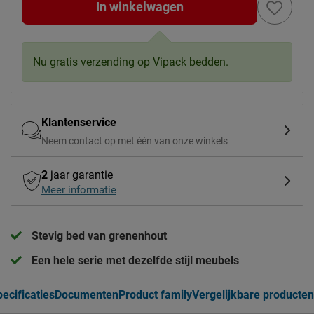
In winkelwagen
Nu gratis verzending op Vipack bedden.
Klantenservice
Neem contact op met één van onze winkels
2
jaar garantie
Meer informatie
Stevig bed van grenenhout
Een hele serie met dezelfde stijl meubels
ecificaties
Documenten
Product family
Vergelijkbare producten