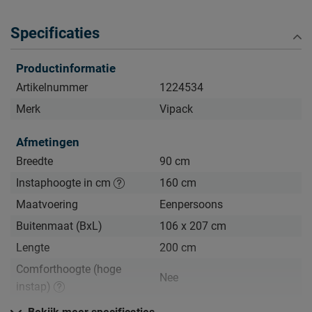
Inclusief bedbodems
: het bed wordt geleverd met
bedbodems; matrassen zijn apart verkrijgbaar.
Specificaties
Verzorging & Garantie
Productinformatie
Je wil dit stapelbed natuurlijk zo lang mogelijk mooi én
Artikelnummer
1224534
schoon houden. Alle schoonmaakinstructies, evenals de
garantie op het bed, kun je terugvinden bij het kopje ‘Goed
Merk
Vipack
om te weten’.
Afmetingen
Breedte
90 cm
Instaphoogte in cm
160 cm
Maatvoering
Eenpersoons
Buitenmaat (BxL)
106 x 207 cm
Lengte
200 cm
Comforthoogte (hoge
Nee
instap)
Hoogte hoofdbord
199.80 cm