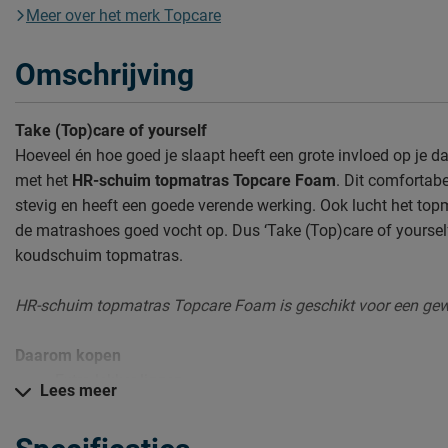
Meer over het merk Topcare
Omschrijving
Take (Top)care of yourself
Hoeveel én hoe goed je slaapt heeft een grote invloed op je d
met het
HR-schuim topmatras Topcare Foam
. Dit comfortab
stevig en heeft een goede verende werking. Ook lucht het top
de matrashoes goed vocht op. Dus ‘Take (Top)care of yourself’,
koudschuim topmatras.
HR-schuim topmatras Topcare Foam is geschikt voor een gewi
Daarom kopen
Extra lekker liggen
Lees meer
Nooit meer ‘je draai’ hoeven vinden
Lekker koel en doorluchtend