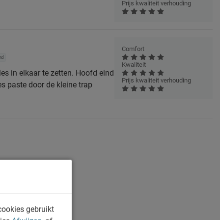
Prijs kwaliteit verhouding
Comfort
rd
Kwaliteit
es in elkaar te zetten. Hoofd eind
Prijs kwaliteit verhouding
es paste door de kleine trap
cookies gebruikt