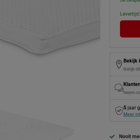
Levertijd
Bekijk 
Bekijk di
Klante
Neem co
5
jaar g
Meer in
Nooit mee