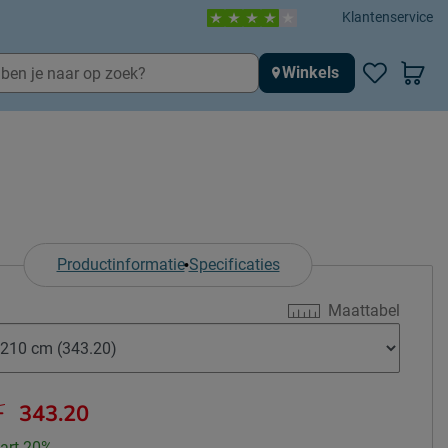
Klantenservice
Winkels
Productinformatie
Specificaties
Maattabel
-
343.20
art 20%