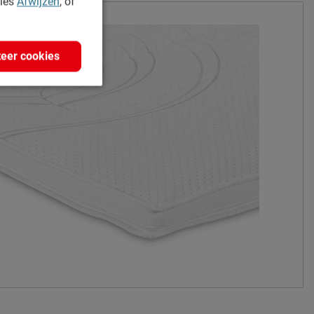
kies
Afwijzen
, of
eer cookies