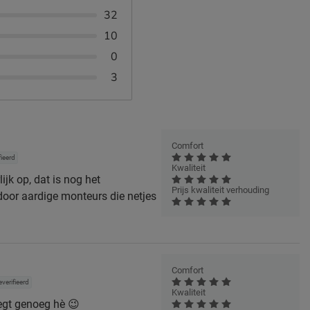
32
10
0
3
Comfort
fieerd
Kwaliteit
ijk op, dat is nog het
Prijs kwaliteit verhouding
 door aardige monteurs die netjes
Comfort
verifieerd
Kwaliteit
egt genoeg hè 😉