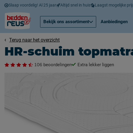
Slaap voordelig! Al 25 jaar
Altijd snel in huis
Laagst mogelijke prij
Bekijk ons assortiment
Aanbiedingen
Terug naar het overzicht
HR-schuim topmatr
106
beoordelingen
Extra lekker liggen