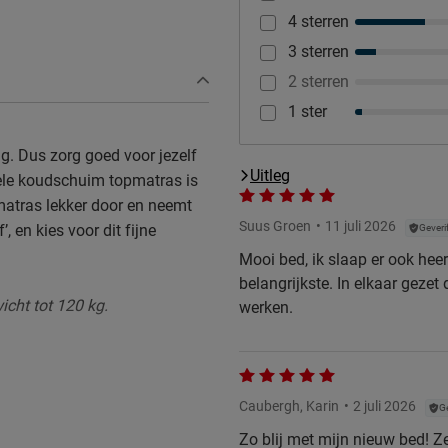
4 sterren
3 sterren
2 sterren
1 ster
ag. Dus zorg goed voor jezelf
Uitleg
ele koudschuim topmatras is
matras lekker door en neemt
Suus Groen
11 juli 2026
 en kies voor dit fijne
Geveri
Mooi bed, ik slaap er ook heerl
belangrijkste. In elkaar gezet
cht tot 120 kg.
werken.
Caubergh, Karin
2 juli 2026
Ge
Zo blij met mijn nieuw bed! Z