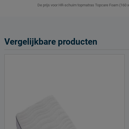
Goed om te weten
De prijs voor HR-schuim topmatras Topcare Foam (160 x 
5 jaar garantie
Garantie
voorwaarden
Leveranciersinformatie
Vergelijkbare producten
Naam
Beddenreus B.V
Locatie
Postbus 716, 5
Emailadres
info@beddenreu