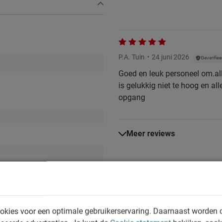
P.A. Tuin
24 juni 2026
Geverifiee
Goed en leuk personeel om.all
is gelukkig niet te hoog en all
opgang
Meer reviews
okies voor een optimale gebruikerservaring. Daarnaast worden 