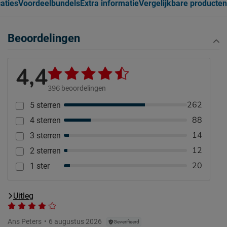
caties
Voordeelbundels
Extra informatie
Vergelijkbare producten
Beoordelingen
4,4
396
beoordelingen
262
5 sterren
88
4 sterren
14
3 sterren
12
2 sterren
20
1 ster
Uitleg
Ans Peters
6 augustus 2026
Geverifieerd