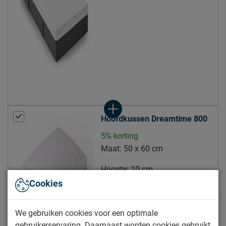
middenlaag: 4 cm
Opbouw matraskern
traagschuim SG52
onderlaag: 17 cm HRX
schuim
Type comfortlaag
Koudschuim
Weerszijden beslaapbaar
Nee
door de open structuur en
speciale gepatenteerde
Hoofdkussen Dreamtime 800
Ventilatie kern
insnijdingen optimale
5% korting
ventilatie
Maat:
50 x 60 cm
Tijk (matrashoes)
Hoogte:
10 cm
bovenkant 98% polyester,
Cookies
40.-
Materiaal tijk
2% elasthan / onderkant
100% polyester
We gebruiken cookies voor een optimale
Ventilatie tijk
ademende bovenlaag
gebruikerservaring. Daarnaast worden cookies gebruikt