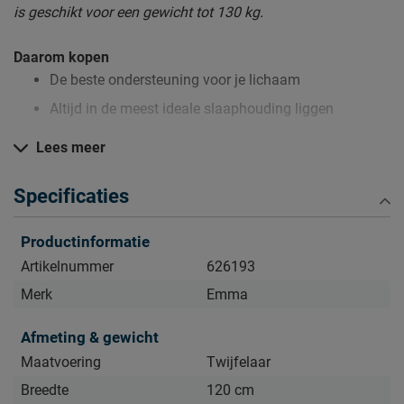
is geschikt voor een gewicht tot 130 kg.
Daarom kopen
De beste ondersteuning voor je lichaam
Altijd in de meest ideale slaaphouding liggen
Extra hoge kwaliteit waardoor het langer meegaat
Lees meer
Specificaties
Zo blijft Matras Emma Original Classic lang mooi (en
schoon)
Productinformatie
Kijk bij het kopje ‘Goed om te weten’ om alle tips & tricks te
Artikelnummer
626193
zien.
Merk
Emma
Afmeting & gewicht
Maatvoering
Twijfelaar
Breedte
120 cm