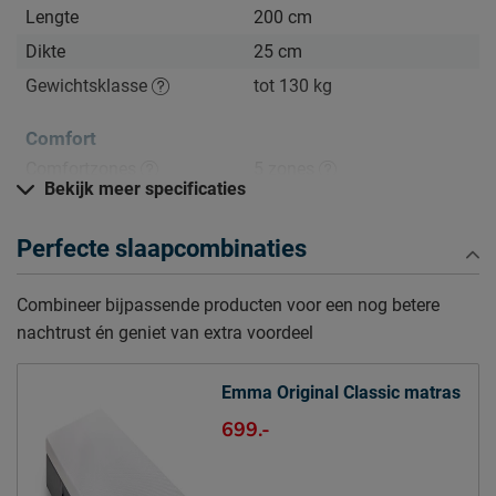
Lengte
200 cm
Dikte
25 cm
Gewichtsklasse
tot 130 kg
Comfort
Comfortzones
5 zones
Bekijk meer specificaties
Hardheid
stevig
Slaaphouding
buik, rug, zij
Perfecte slaapcombinaties
Mate van ondersteuning
hoog
Combineer bijpassende producten voor een nog betere
nachtrust én geniet van extra voordeel
Warmteregulatie
houdt goed warmte vast
Kern matras
Emma Original Classic matras
Type matraskern
Schuim
699.-
bovenlaag: 4 cm
Airgocell®schuim SG40