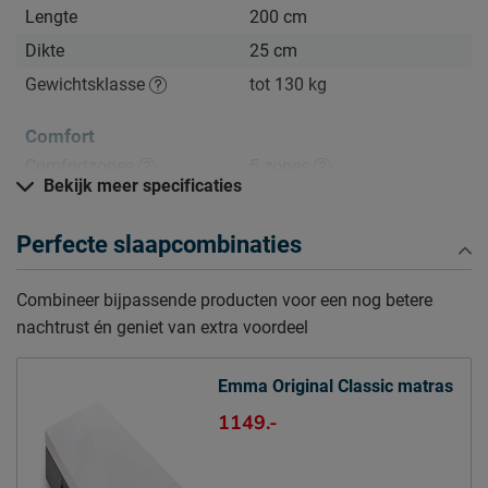
Lengte
200 cm
Dikte
25 cm
Gewichtsklasse
tot 130 kg
Comfort
Comfortzones
5 zones
Bekijk meer specificaties
Hardheid
stevig
Slaaphouding
buik, rug, zij
Perfecte slaapcombinaties
Mate van ondersteuning
hoog
Combineer bijpassende producten voor een nog betere
nachtrust én geniet van extra voordeel
Warmteregulatie
houdt goed warmte vast
Kern matras
Emma Original Classic matras
Type matraskern
Schuim
1149.-
bovenlaag: 4 cm
Airgocell®schuim SG40