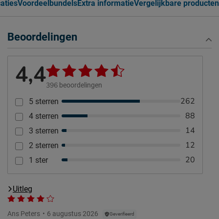
caties
Voordeelbundels
Extra informatie
Vergelijkbare producten
Beoordelingen
4,4
396
beoordelingen
262
5 sterren
88
4 sterren
14
3 sterren
12
2 sterren
20
1 ster
Uitleg
Ans Peters
6 augustus 2026
Geverifieerd