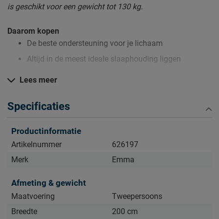
is geschikt voor een gewicht tot 130 kg.
Daarom kopen
De beste ondersteuning voor je lichaam
Altijd in de meest ideale slaaphouding liggen
Extra hoge kwaliteit waardoor het langer meegaat
Lees meer
Specificaties
Zo blijft Matras Emma Original Classic lang mooi (en
schoon)
Productinformatie
Kijk bij het kopje ‘Goed om te weten’ om alle tips & tricks te
Artikelnummer
626197
zien.
Merk
Emma
Afmeting & gewicht
Maatvoering
Tweepersoons
Breedte
200 cm