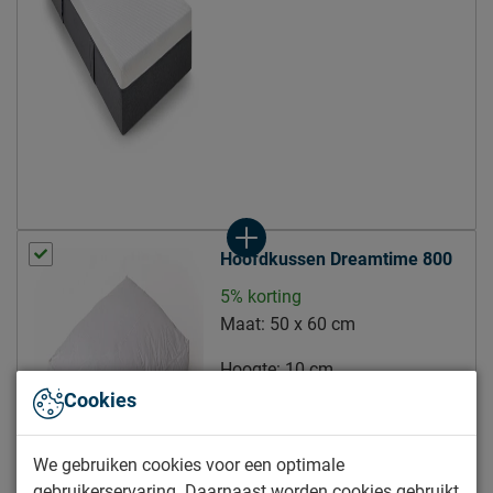
middenlaag: 4 cm
Opbouw matraskern
traagschuim SG52
onderlaag: 17 cm HRX
schuim
Type comfortlaag
Koudschuim
Weerszijden beslaapbaar
Nee
door de open structuur en
speciale gepatenteerde
Hoofdkussen Dreamtime 800
Ventilatie kern
insnijdingen optimale
5% korting
ventilatie
Maat:
50 x 60 cm
Tijk (matrashoes)
Hoogte:
10 cm
bovenkant 98% polyester,
Cookies
40.-
Materiaal tijk
2% elasthan / onderkant
100% polyester
We gebruiken cookies voor een optimale
Ventilatie tijk
ademende bovenlaag
gebruikerservaring. Daarnaast worden cookies gebruikt