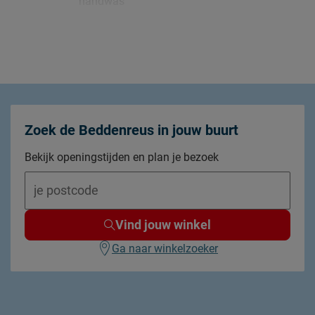
handwas
niet drogen in de droger
niet strijken
2 jaar garantie volgens CBW voorwaarden
Zoek de Beddenreus in jouw buurt
Bekijk openingstijden en plan je bezoek
Vind jouw winkel
Ga naar winkelzoeker