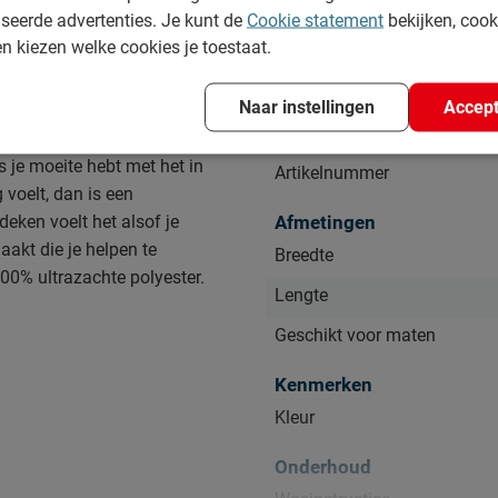
seerde advertenties. Je kunt de
Cookie statement
bekijken, coo
en kiezen welke cookies je toestaat.
Specificaties
Naar instellingen
Accept
Productinformatie
ls je moeite hebt met het in
Artikelnummer
 voelt, dan is een
eken voelt het alsof je
Afmetingen
akt die je helpen te
Breedte
00% ultrazachte polyester.
Lengte
Geschikt voor maten
Kenmerken
Kleur
Onderhoud