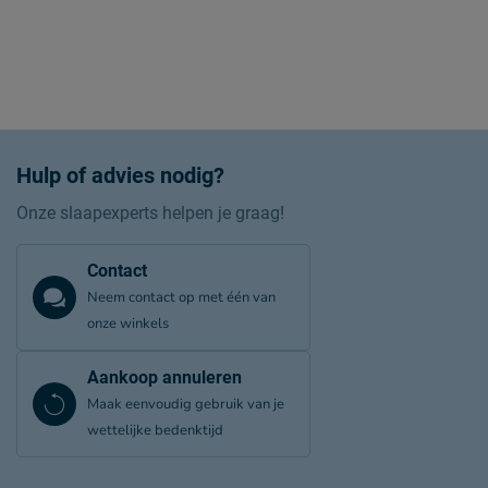
Zo blijft Verzwaringsdeken Quinn vlak lang mooi (en schoon
Kijk bij het kopje ‘Goed om te weten’ om alle tips & tricks te zi
Hulp of advies nodig?
Onze slaapexperts helpen je graag!
Contact
Neem contact op met één van
onze winkels
Aankoop annuleren
Maak eenvoudig gebruik van je
wettelijke bedenktijd