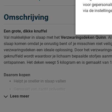
voor gepersonali
via de instelling
Omschrijving
Een grote, dikke knuffel
Val makkelijker in slaap met het
Verzwaringsdeken Quinn
. A
slaap komen omdat je onrustig bent of je misschien niet veilig
verzwaringsdeken een ideale oplossing. Door het verzwaringsd
geknuffeld wordt waardoor je lichaam bepaalde stofjes aanma
ontspannen. Het deken weegt 5 kilogram en is gemaakt van 1
Daarom kopen
Helpt je sneller in slaap vallen
Gemaakt van zacht polyester
Lees meer
Rustiger en vaster slapen