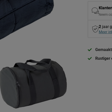
Klante
Neem co
2
jaar g
Meer in
Gemaakt 
Rustiger 