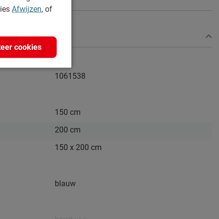
kies
Afwijzen
, of
eer cookies
1061538
150 cm
200 cm
150 x 200 cm
blauw