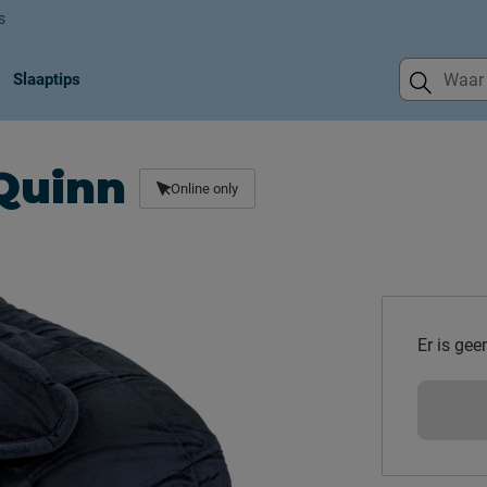
s
Slaaptips
Quinn
Online only
Er is gee