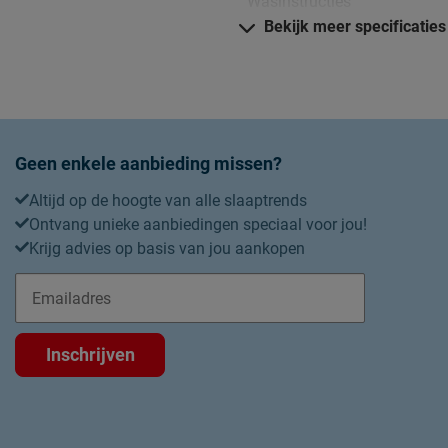
Wasinstructies
)
Bekijk meer specificaties
en.
Drooginstructies
Strijkinstructies
Goed om te weten
Garantie
Geen enkele aanbieding missen?
Altijd op de hoogte van alle slaaptrends
Ontvang unieke aanbiedingen speciaal voor jou!
Krijg advies op basis van jou aankopen
Inschrijven