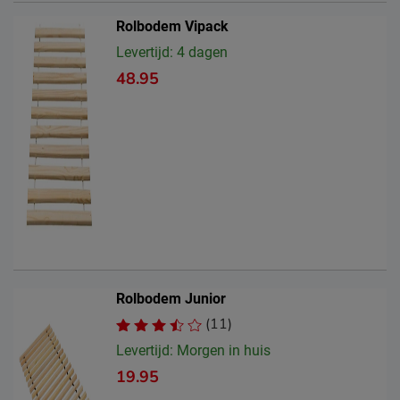
Postbus 716, 5400 AS,
Locatie
Uden, Nederland
Rolbodem Vipack
Levertijd: 4 dagen
Emailadres
info@beddenreus.nl
48.95
Rolbodem Junior
(11)
Levertijd: Morgen in huis
19.95