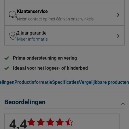
Klantenservice
Neem contact op met één van onze winkels
2
jaar garantie
Meer informatie
Prima ondersteuning en vering
Ideaal voor het logeer- of kinderbed
elingen
Productinformatie
Specificaties
Vergelijkbare producten
Beoordelingen
4,4