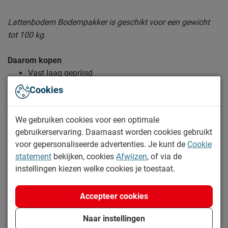
Lattenbodem Bodempakker is geschikt voor een gewicht
tot 100 kg.
Daarom kopen
Vast laag geprijsd
Cookies
Prima ondersteuning en vering
Ideaal voor het logeer- of kinderbed
We gebruiken cookies voor een optimale
gebruikerservaring. Daarnaast worden cookies gebruikt
Zo blijft Lattenbodem Bodempakker lang mooi (en
voor gepersonaliseerde advertenties. Je kunt de
Cookie
Lees meer
schoon)
statement
bekijken, cookies
Afwijzen
, of via de
Kijk bij het kopje ‘Goed om te weten’ om alle tips & tricks te
instellingen kiezen welke cookies je toestaat.
Specificaties
zien.
Accepteer cookies
Productinformatie
Artikelnummer
474860
Naar instellingen