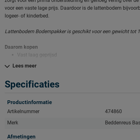
zorgt voor een prima ondersteuning en genoeg vering over de
voor een vaste lage prijs. Daardoor is de lattenbodem bijvoor
logeer- of kinderbed.
Lattenbodem Bodempakker is geschikt voor een gewicht tot 1
Daarom kopen
Vast laag geprijsd
Prima ondersteuning en vering
Lees meer
Ideaal voor het logeer- of kinderbed
Specificaties
Zo blijft Lattenbodem Bodempakker lang mooi (en schoon)
Productinformatie
Kijk bij het kopje ‘Goed om te weten’ om alle tips & tricks te zi
Artikelnummer
474860
Merk
Beddenreus Bas
Afmetingen