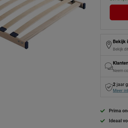
Bekijk 
Bekijk di
Klante
Neem co
2
jaar g
Meer in
Prima on
Ideaal vo