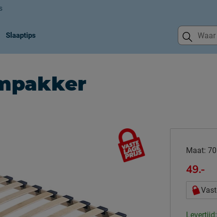
s
Slaaptips
mpakker
Maat:
70
49.-
Vast
Levertijd