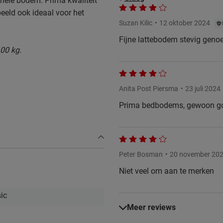
 hele bodem. Prima kwaliteit
beeld ook ideaal voor het
Suzan Kilic
12 oktober 2024
Fijne lattebodem stevig genoe
00 kg.
Anita Post Piersma
23 juli 2024
Prima bedbodems, gewoon g
Peter Bosman
20 november 20
en.
Niet veel om aan te merken
ic
Meer reviews