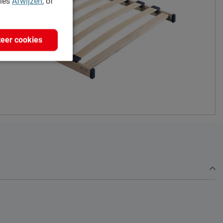
kies
Afwijzen
, of
eer cookies