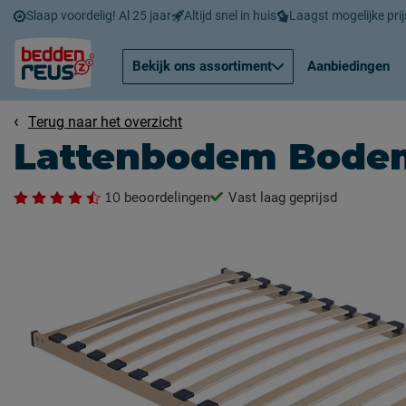
Slaap voordelig! Al 25 jaar
Altijd snel in huis
Laagst mogelijke prij
Bekijk ons assortiment
Aanbiedingen
Terug naar het overzicht
Lattenbodem Bode
10
beoordelingen
Vast laag geprijsd