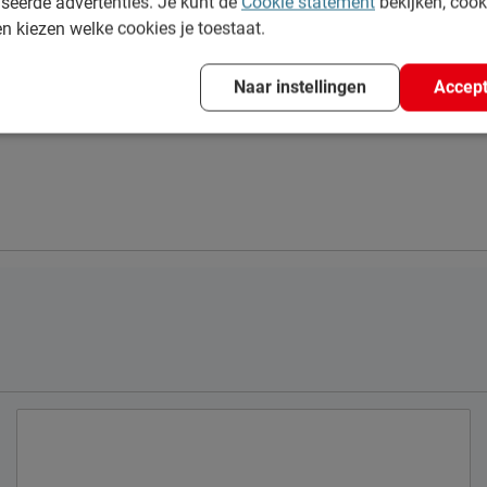
seerde advertenties. Je kunt de
Cookie statement
bekijken, coo
en kiezen welke cookies je toestaat.
n vochtig doekje
Naar instellingen
Accept
e volgens CBW voorwaarden
uct
.
400 AS, Uden, Nederland
s.nl