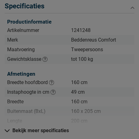
Specificaties
Bij alle uitvoeringen zit standaard één
tweepersoonsmatras.
Productinformatie
Artikelnummer
1241248
Daarom kopen
Merk
Beddenreus Comfort
• Compleet inclusief boxen, matras en hoofdbord
Maatvoering
Tweepersoons
• 18 cm dik MAXI Easy Pocket matras met 280 pocketveren
p/m²
Gewichtsklasse
tot 100 kg
• Keerbare matraskern: kies zelf voor steviger of zachter
Afmetingen
liggen
Breedte hoofdbord
160 cm
Instaphoogte in cm
49 cm
Breedte
160 cm
Buitenmaat (BxL)
160 x 205 cm
Lengte
200 cm
Hoogte hoofdbord
Bekijk meer specificaties
103 cm