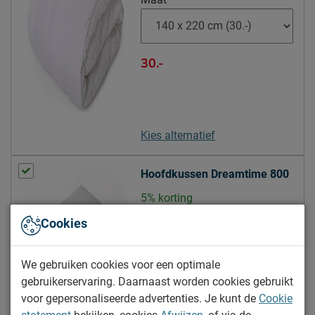
Emailadres
info@beddenreus.nl
30.-
Kies alternatief
Hoofdkussen Dreamtime 800
5% korting
Maat:
50 x 60 cm
Cookies
Hoogte:
10 cm
We gebruiken cookies voor een optimale
40.-
gebruikerservaring. Daarnaast worden cookies gebruikt
voor gepersonaliseerde advertenties. Je kunt de
Cookie