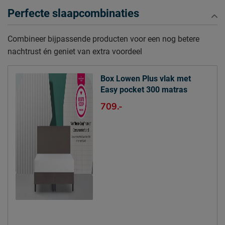
Diepte Hoofdbord
5 cm
Perfecte slaapcombinaties
Poothoogte
12 cm
Combineer bijpassende producten voor een nog betere
Specificaties boxspring
nachtrust én geniet van extra voordeel
Kleur
graphite
Stofgroep
Luna
Box Lowen Plus vlak met
Uitvoering
Vlak
Easy pocket 300 matras
Materiaal
polyester
709.-
Matras(sen)
Modelnaam matras
Easy Pocket 300
Opbouw matraskern
pocketveer
Aantal veren per m2
280
matrassen
Aantal slagen veer
5
matrassen