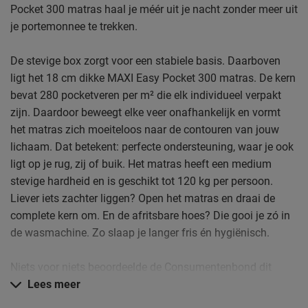
Pocket 300 matras haal je méér uit je nacht zonder meer uit
je portemonnee te trekken.
De stevige box zorgt voor een stabiele basis. Daarboven
ligt het 18 cm dikke MAXI Easy Pocket 300 matras. De kern
bevat 280 pocketveren per m² die elk individueel verpakt
zijn. Daardoor beweegt elke veer onafhankelijk en vormt
het matras zich moeiteloos naar de contouren van jouw
lichaam. Dat betekent: perfecte ondersteuning, waar je ook
ligt op je rug, zij of buik. Het matras heeft een medium
stevige hardheid en is geschikt tot 120 kg per persoon.
Liever iets zachter liggen? Open het matras en draai de
complete kern om. En de afritsbare hoes? Die gooi je zó in
de wasmachine. Zo slaap je langer fris én hygiënisch.
Niets voor niets beoordeelde de Consumentenbond dit
matras eerder als Beste Koop. Dankzij de goede ventilatie
Lees meer
sta je elke morgen uitgeslapen en fris op.