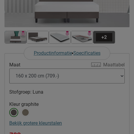
+2
Productinformatie
Specificaties
Maat
Maattabel
Stofgroep:
Luna
Kleur
graphite
Bekijk grotere kleurstalen