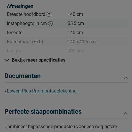
Afmetingen
Breedte hoofdbord
140 cm
Instaphoogte in cm
55,5 cm
Breedte
140 cm
Buitenmaat (BxL)
140 x 205 cm
Lengte
200 cm
Hoogte hoofdbord
Bekijk meer specificaties
103 cm
Diepte Hoofdbord
5 cm
Documenten
Poothoogte
12 cm
Lowen-Plus-Pro montagetekening
Specificaties boxspring
Kleur
black
Uitvoering
Vlak
Perfecte slaapcombinaties
Materiaal
polyester
Combineer bijpassende producten voor een nog betere