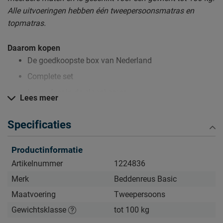
Alle uitvoeringen hebben één tweepersoonsmatras en
topmatras.
Daarom kopen
De goedkoopste box van Nederland
Complete set
Luxe sfeer in de slaapkamer
Lees meer
Zo blijft Box Lowen lang mooi (en schoon)
Specificaties
Kijk bij het kopje ‘Goed om te weten’ om alle tips & tricks te
zien.
Productinformatie
Artikelnummer
1224836
Merk
Beddenreus Basic
Maatvoering
Tweepersoons
Gewichtsklasse
tot 100 kg