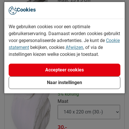
Maat:
23 x 3 cm
Tijk topper afritsbaar
Nee
Cookies
Kleur
grijs
Poten
Modelnaam poten
Lowen
We gebruiken cookies voor een optimale
99.-
gebruikerservaring. Daarnaast worden cookies gebruikt
Materiaal poten
kunststof
voor gepersonaliseerde advertenties. Je kunt de
Cookie
Kleur poten
zwart
statement
bekijken, cookies
Afwijzen
, of via de
instellingen kiezen welke cookies je toestaat.
Goed om te weten
Kies alternatief
2 jaar garantie volgens CBW
Garantie
Accepteer cookies
voorwaarden
Dreamtime Actie 4-seizoenen
Montage
niet inbegrepen
Naar instellingen
dekbed synthetisch
stofzuigen met een
Onderhoud
5% korting
meubelmondstuk
Maat
Leveranciersinformatie
Naam
Beddenreus B.V.
30.-
Postbus 716, 5400 AS,