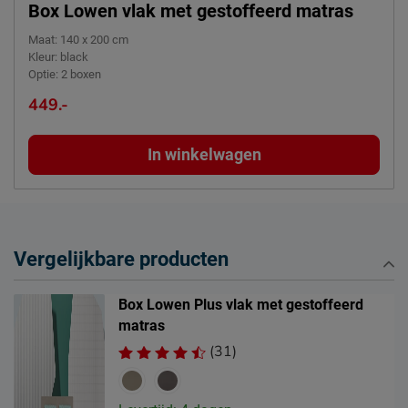
Box Lowen vlak met gestoffeerd matras
Maat
:
140 x 200 cm
Kleur
:
black
Optie
:
2 boxen
449.-
In winkelwagen
Vergelijkbare producten
Box Lowen Plus vlak met gestoffeerd
matras
(31)