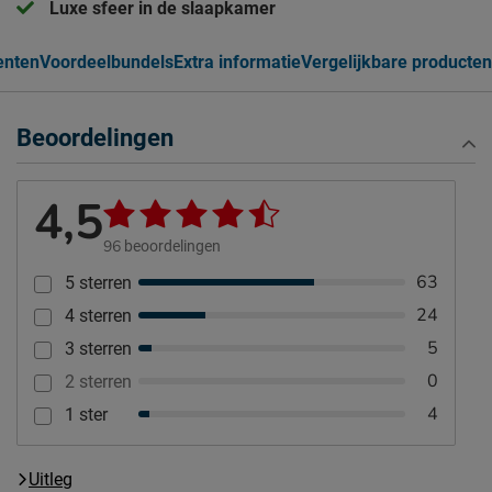
Luxe sfeer in de slaapkamer
nten
Voordeelbundels
Extra informatie
Vergelijkbare producten
Beoordelingen
4,5
96
beoordelingen
63
5 sterren
24
4 sterren
5
3 sterren
0
2 sterren
4
1 ster
Uitleg