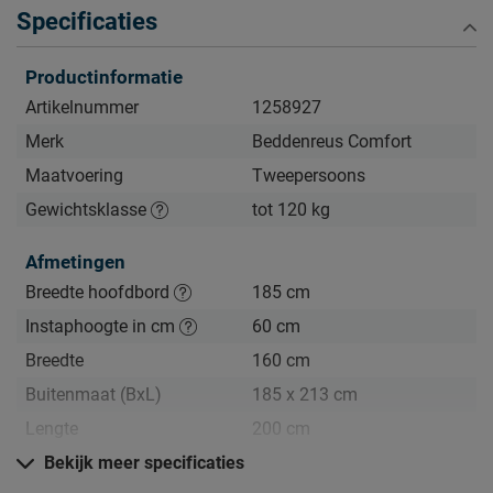
• Stijlvolle, Scandinavische look
Specificaties
• Houten frame met eikenhouten poten
• Pocketveermatras met 7 comfortzones + topmatras
Productinformatie
meegeleverd
Artikelnummer
1258927
• Comfortabel en stevig tot 120 kg per persoon
Merk
Beddenreus Comfort
• Gewoon goed voor een slimme prijs
Maatvoering
Tweepersoons
Zo blijft Boxspring Nove lang mooi (en schoon)
Gewichtsklasse
tot 120 kg
Kijk bij het kopje ‘Goed om te weten’ om alle tips & tricks te
Afmetingen
zien.
Breedte hoofdbord
185 cm
Instaphoogte in cm
60 cm
Breedte
160 cm
Buitenmaat (BxL)
185 x 213 cm
Lengte
200 cm
Hoogte hoofdbord
Bekijk meer specificaties
93 cm