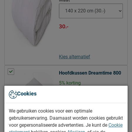
Kleur poten
bruin
Goed om te weten
5 jaar garantie op de
30.-
boxspring en het matras
volgens Beddenreus
Garantie
voorwaarden; 3 jaar op het
topmatras volgens
Kies alternatief
Beddenreus voorwaarden
Hoofdkussen Dreamtime 800
Leveranciersinformatie
Naam
Beddenreus B.V.
5% korting
Maat:
50 x 60 cm
Postbus 716, 5400 AS,
Cookies
Locatie
Uden, Nederland
Hoogte:
10 cm
Emailadres
info@beddenreus.nl
We gebruiken cookies voor een optimale
40.-
gebruikerservaring. Daarnaast worden cookies gebruikt
voor gepersonaliseerde advertenties. Je kunt de
Cookie