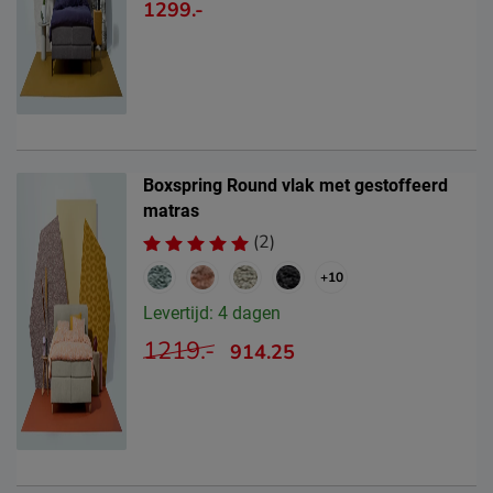
1299.-
Boxspring Round vlak met gestoffeerd
matras
(2)
+10
Levertijd: 4 dagen
1219.-
914.25