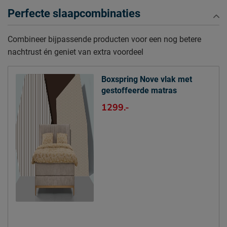
Diepte Hoofdbord
13 cm
Perfecte slaapcombinaties
Poothoogte
15 cm
Combineer bijpassende producten voor een nog betere
Specificaties boxspring
nachtrust én geniet van extra voordeel
Kleur
beige
Stofgroep
Aragon
Boxspring Nove vlak met
Uitvoering
Vlak
gestoffeerde matras
Materiaal
polyester
1299.-
Afdeklaag dikte
Polyether SG25
Aantal slagen per veer
5,5
Aantal veren per m2
240
(circa)
Matras(sen)
Modelnaam matras
Nove
Opbouw matraskern
pocketveer