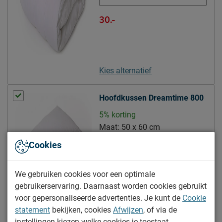
Goed om te weten
5 jaar garantie op de
30.-
boxspring en het matras
volgens Beddenreus
Garantie
voorwaarden; 3 jaar op het
topmatras volgens
Kies alternatief
Beddenreus voorwaarden
Hoofdkussen Dreamtime 800
Leveranciersinformatie
Naam
Beddenreus B.V.
5% korting
Maat:
50 x 60 cm
Postbus 716, 5400 AS,
Locatie
Uden, Nederland
Cookies
Hoogte:
10 cm
Emailadres
info@beddenreus.nl
40.-
We gebruiken cookies voor een optimale
gebruikerservaring. Daarnaast worden cookies gebruikt
voor gepersonaliseerde advertenties. Je kunt de
Cookie
statement
bekijken, cookies
Afwijzen
, of via de
instellingen kiezen welke cookies je toestaat.