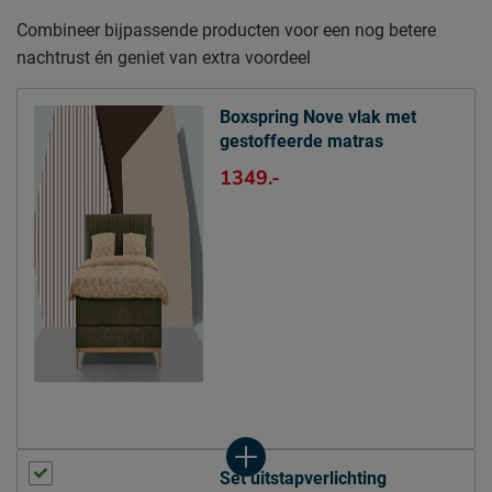
Combineer bijpassende producten voor een nog betere
Specificaties boxspring
nachtrust én geniet van extra voordeel
Kleur
groen
Stofgroep
Aragon
Boxspring Nove vlak met
Uitvoering
Vlak
gestoffeerde matras
Materiaal
polyester
1349.-
Afdeklaag dikte
Polyether SG25
Aantal slagen per veer
5,5
Aantal veren per m2
240
(circa)
Matras(sen)
Modelnaam matras
Nove
Opbouw matraskern
pocketveer
Aantal veren per m2
223
matrassen
Set uitstapverlichting