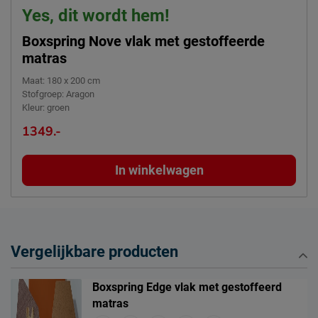
Yes, dit wordt hem!
Boxspring Nove vlak met gestoffeerde
matras
Maat
:
180 x 200 cm
Stofgroep
:
Aragon
Kleur
:
groen
1349.-
In winkelwagen
Vergelijkbare producten
Boxspring Edge vlak met gestoffeerd
matras