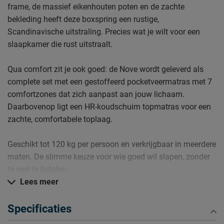
frame, de massief eikenhouten poten en de zachte
bekleding heeft deze boxspring een rustige,
Scandinavische uitstraling. Precies wat je wilt voor een
slaapkamer die rust uitstraalt.
Qua comfort zit je ook goed: de Nove wordt geleverd als
complete set met een gestoffeerd pocketveermatras met 7
comfortzones dat zich aanpast aan jouw lichaam.
Daarbovenop ligt een HR-koudschuim topmatras voor een
zachte, comfortabele toplaag.
Geschikt tot 120 kg per persoon en verkrijgbaar in meerdere
maten. De slimme keuze voor wie goed wil slapen, zonder
te veel te betalen.
Lees meer
Daarom kopen
• Stijlvolle, Scandinavische look
Specificaties
• Houten frame met eikenhouten poten