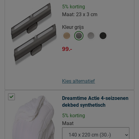
Aantal slagen veer
5% korting
5,5
matrassen
Maat:
23 x 3 cm
Comfortzones -
7 zones
Kleur
grijs
Matrassen (value)
Topper
99.-
Modelnaam topper
Nove/Nox
Kern topper
HR-koudschuim
Materiaal tijk topper
polyester
Kies alternatief
Tijk topper afritsbaar
Ja
Poten
Dreamtime Actie 4-seizoenen
dekbed synthetisch
Modelnaam poten
Nove/Nox
Materiaal poten
hout
5% korting
Maat
Kleur poten
bruin