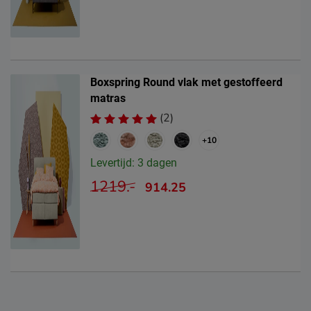
Boxspring Round vlak met gestoffeerd
matras
(2)
+10
Levertijd: 3 dagen
1219.-
914.25