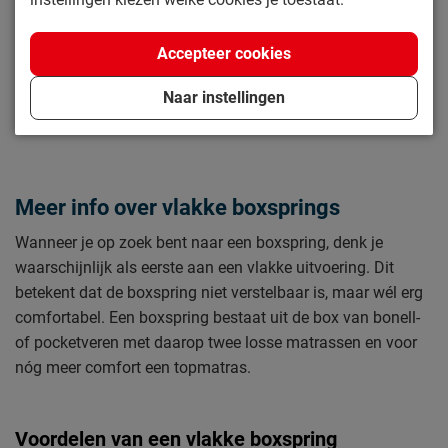
Kies alternatief
Accepteer cookies
In winkelwagen
Naar instellingen
Meer info over vlakke boxsprings
Wanneer je op zoek bent naar een boxspring, denk je
waarschijnlijk als eerste aan een vlakke uitvoering. Dit
betekent dat de boxspring niet verstelbaar is, maar wél erg
comfortabel. Een boxspring bestaat uit de box van bonell-
of pocketveren met daarop twee losse matrassen en voor
nóg meer comfort een topmatras.
Voordelen van een vlakke boxspring