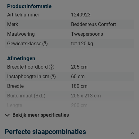
• Pocketveermatras met 7 comfortzones + topmatras
Productinformatie
meegeleverd
Artikelnummer
1240923
• Comfortabel en stevig tot 120 kg per persoon
Merk
Beddenreus Comfort
• Gewoon goed voor een slimme prijs
Maatvoering
Tweepersoons
Zo blijft Boxspring Nove lang mooi (en schoon)
Gewichtsklasse
tot 120 kg
Kijk bij het kopje ‘Goed om te weten’ om alle tips & tricks te
Afmetingen
zien.
Breedte hoofdbord
205 cm
Instaphoogte in cm
60 cm
Breedte
180 cm
Buitenmaat (BxL)
205 x 213 cm
Lengte
200 cm
Hoogte hoofdbord
Bekijk meer specificaties
93 cm
Diepte Hoofdbord
13 cm
Perfecte slaapcombinaties
Poothoogte
15 cm