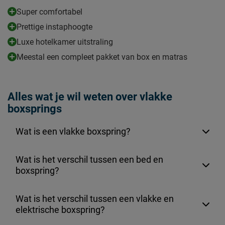
Super comfortabel
Topper
Prettige instaphoogte
Modelnaam topper
Premier Foam
Luxe hotelkamer uitstraling
Kern topper
polyether
Meestal een compleet pakket van box en matras
Poten
Modelnaam poten
Ted
Alles wat je wil weten over vlakke
Kleur poten
grey, grijs
boxsprings
Goed om te weten
Wat is een vlakke boxspring?
5 jaar garantie volgens
Garantie
Beddenreus voorwaarden
Wat is het verschil tussen een bed en
Montage
montage niet inbegrepen
boxspring?
stofzuigen met een
Onderhoud
meubelmondstuk
Wat is het verschil tussen een vlakke en
elektrische boxspring?