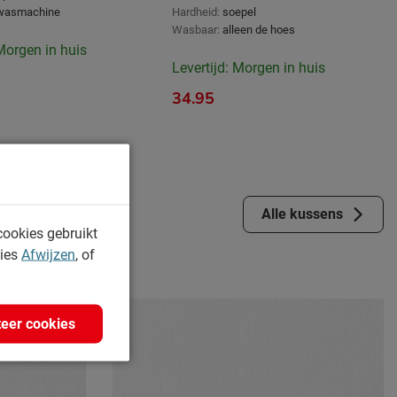
 wasmachine
Hardheid:
soepel
Wasbaar:
alleen de hoes
 Morgen in huis
Levertijd: Morgen in huis
34.95
Alle kussens
cookies gebruikt
kies
Afwijzen
, of
eer cookies