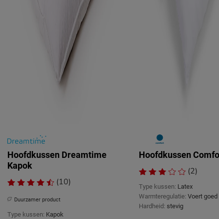
Hoofdkussen Dreamtime
Hoofdkussen Comfor
Kapok
(2)
(10)
Type kussen:
Latex
Warmteregulatie:
Voert goed
Duurzamer product
Hardheid:
stevig
Type kussen:
Kapok