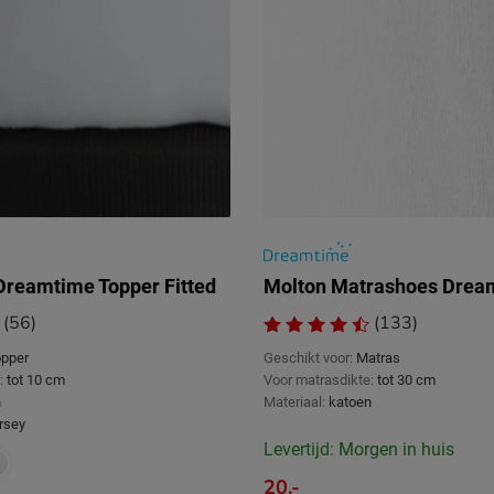
Dreamtime Topper Fitted
Molton Matrashoes Drea
(56)
(133)
pper
Geschikt voor:
Matras
:
tot 10 cm
Voor matrasdikte:
tot 30 cm
n
Materiaal:
katoen
ersey
Levertijd: Morgen in huis
20.-