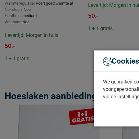
Warmteregulatie:
Voert goed warmte af
Levertijd: Morgen in hu
Neksteun:
Nee
50.-
Hardheid:
medium
Wasbaar:
Nee
1 + 1 gratis
Levertijd: Morgen in huis
50.-
1 + 1 gratis
Cookies
We gebruiken co
voor gepersonali
Hoeslaken aanbiedingen
via de instelling