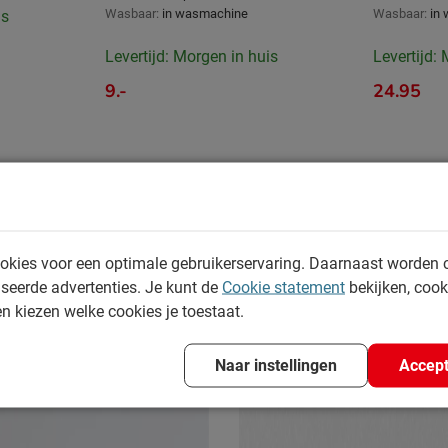
Wasbaar:
in wasmachine
Wasbaar:
in
is
Levertijd: Morgen in huis
Levertijd:
9.-
24.95
okies voor een optimale gebruikerservaring. Daarnaast worden 
seerde advertenties. Je kunt de
Cookie statement
bekijken, coo
en kiezen welke cookies je toestaat.
Naar instellingen
Accept