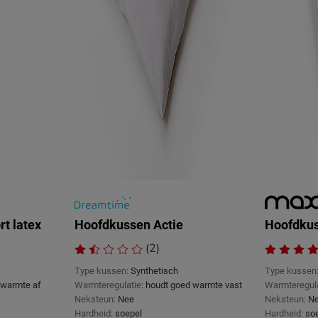
t latex
Hoofdkussen Actie
Hoofdkus
(2)
Type kussen:
Synthetisch
Type kussen
 warmte af
Warmteregulatie:
houdt goed warmte vast
Warmteregula
Neksteun:
Nee
Neksteun:
N
Hardheid:
soepel
Hardheid:
so