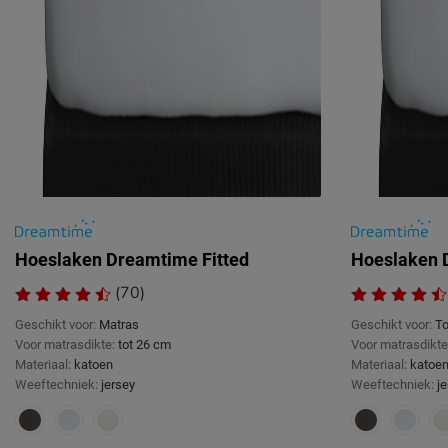
Hoeslaken Dreamtime Fitted
Hoeslaken 
(70)
Geschikt voor:
Matras
Geschikt voor:
To
Voor matrasdikte:
tot 26 cm
Voor matrasdikte
Materiaal:
katoen
Materiaal:
katoe
Weeftechniek:
jersey
Weeftechniek:
j