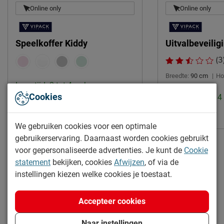
Online only
Online only
Leveranciersinformatie
Naam
Vipack NV
Speelkoffer Kiddy
Uitvalbeveilig
Meulebeeksestraat 51,
Locatie
(3
8710, Wielsbeke, België
Breedte:
90 cm
|
Ho
Emailadres
sales@vipack.be
Levertijd: 2 tot 4 weken
Cookies
Levertijd: 2 tot 
85.-
30.-
We gebruiken cookies voor een optimale
gebruikerservaring. Daarnaast worden cookies gebruikt
voor gepersonaliseerde advertenties. Je kunt de
Cookie
statement
bekijken, cookies
Afwijzen
, of via de
instellingen kiezen welke cookies je toestaat.
Accepteer cookies
Naar instellingen