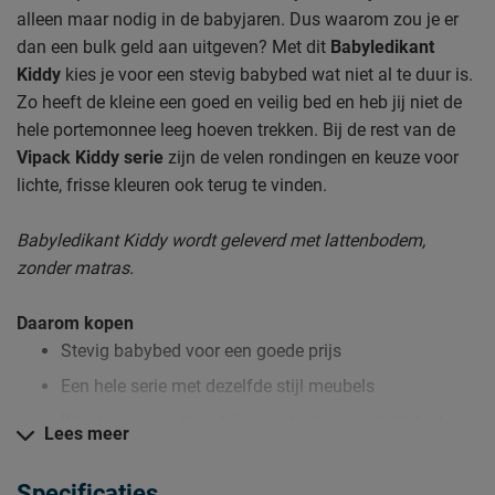
alleen maar nodig in de babyjaren. Dus waarom zou je er
dan een bulk geld aan uitgeven? Met dit
Babyledikant
Kiddy
kies je voor een stevig babybed wat niet al te duur is.
Zo heeft de kleine een goed en veilig bed en heb jij niet de
hele portemonnee leeg hoeven trekken. Bij de rest van de
Vipack Kiddy serie
zijn de velen rondingen en keuze voor
lichte, frisse kleuren ook terug te vinden.
Babyledikant Kiddy wordt geleverd met lattenbodem,
zonder matras.
Daarom kopen
Stevig babybed voor een goede prijs
Een hele serie met dezelfde stijl meubels
We staan in no-time bij je op de stoep met dit bed
Lees meer
Specificaties
Zo blijft Babyledikant Kiddy lang mooi (en schoon)