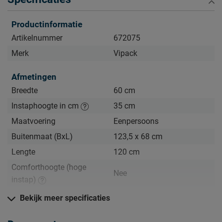
Kijk bij het kopje ‘Goed om te weten’ om alle tips & tricks te
Productinformatie
zien.
Artikelnummer
672075
Merk
Vipack
Afmetingen
Breedte
60 cm
Instaphoogte in cm
35 cm
Maatvoering
Eenpersoons
Buitenmaat (BxL)
123,5 x 68 cm
Lengte
120 cm
Comforthoogte (hoge
Nee
instap)
Hoogte hoofdbord
94 cm
Bekijk meer specificaties
Hoogte
95,5 cm