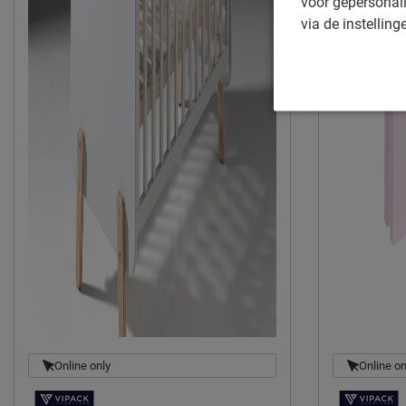
voor gepersonali
via de instelling
Online only
Online on