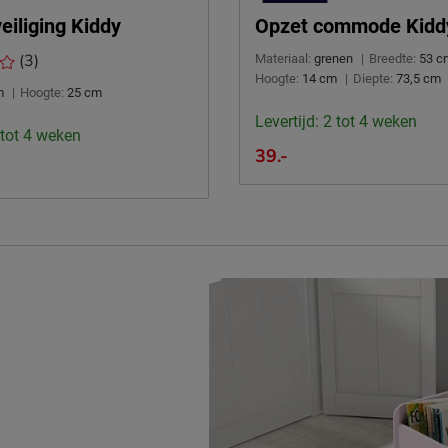
eiliging Kiddy
Opzet commode Kidd
(3)
Materiaal:
grenen
|
Breedte:
53 c
Hoogte:
14 cm
|
Diepte:
73,5 cm
m
|
Hoogte:
25 cm
Levertijd: 2 tot 4 weken
 tot 4 weken
39.-