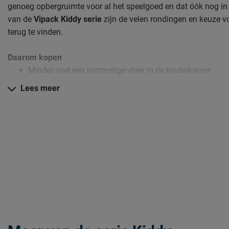
genoeg opbergruimte voor al het speelgoed en dat óók nog in ee
van de
Vipack Kiddy serie
zijn de velen rondingen en keuze vo
terug te vinden.
Daarom kopen
Minder snel een rommelige vloer in de kinderkamer
Een hele serie met dezelfde stijl meubels
Lees meer
We staan in no-time bij je op de stoep met deze speelkof
Zo blijft Speelkoffer Kiddy lang mooi (en schoon)
Kijk bij het kopje ‘Goed om te weten’ om alle tips & tricks te zi