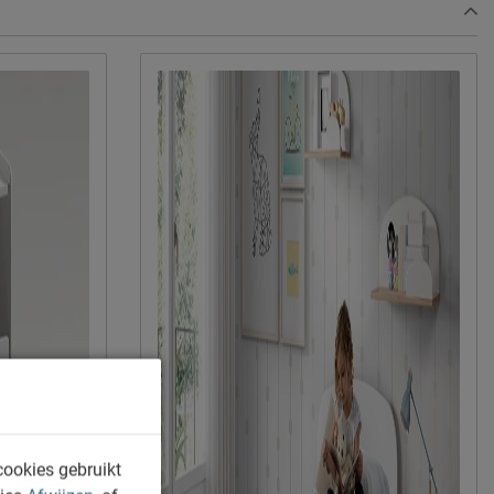
Vipack NV
Meulebeeksestraat 51, 8710, Wielsbeke,
België
sales@vipack.be
cookies gebruikt