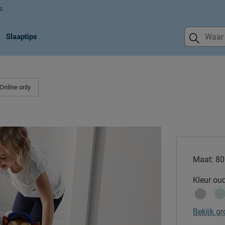
s
Slaaptips
Online only
Maat:
80
Kleur
oud
Bekijk gr