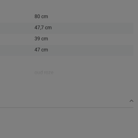
80 cm
47,7 cm
39 cm
47 cm
oud roze
2 jaar garantie volgens CBW voorwaarden
niet inbegrepen
Afnemen met een vochtig doekje