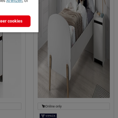
kies
Afwijzen
, of
eer cookies
Online only