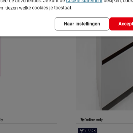
seerde advertenties. Je kunt de
Cookie statement
bekijken, coo
en kiezen welke cookies je toestaat.
Naar instellingen
Accept
ly
Online only