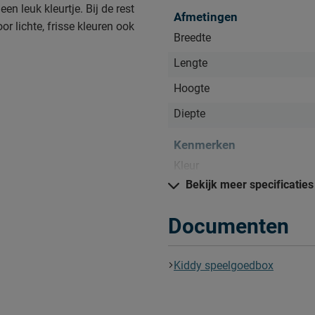
n leuk kleurtje. Bij de rest
Afmetingen
or lichte, frisse kleuren ook
Breedte
Lengte
Hoogte
Diepte
fer
Kenmerken
Kleur
Bekijk meer specificaties
Goed om te weten
en.
Garantie
Documenten
Montage
Kiddy speelgoedbox
Onderhoud
Leveranciersinformatie