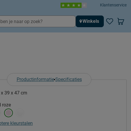
Klantenservice
Winkels
Productinformatie
Specificaties
 x 39 x 47 cm
 roze
otere kleurstalen