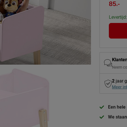
85.-
Levertijd
Klante
Neem co
2
jaar g
Meer in
Een hele 
We staan 