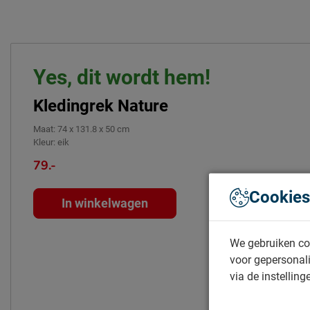
Je nieuwe kledingrek wil je natuurlijk zo lang mogelijk mooi 
schoonmaakinstructies, evenals de garantie op het kledingrek, 
kopje ‘Goed om te weten’.
Yes, dit wordt hem!
Kledingrek Nature
Maat
:
74 x 131.8 x 50 cm
Kleur
:
eik
79.-
Cookies
In winkelwagen
We gebruiken co
voor gepersonali
via de instelling