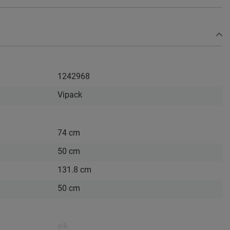
1242968
Vipack
74 cm
50 cm
131.8 cm
50 cm
eik