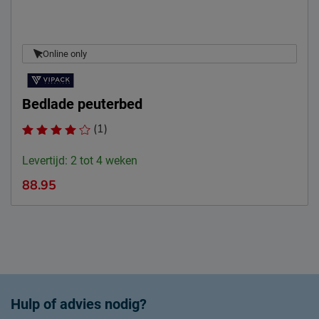
Online only
Bedlade peuterbed
(1)
Levertijd: 2 tot 4 weken
88.95
Hulp of advies nodig?