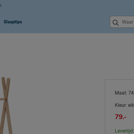
s
Slaaptips
Maat:
74
Kleur:
eik
79.-
Levertijd