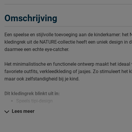
Omschrijving
Een speelse en stijlvolle toevoeging aan de kinderkamer: het N
kledingrek uit de NATURE-collectie heeft een uniek design in d
daarmee een echte eye-catcher.
Het minimalistische en functionele ontwerp maakt het ideaal
favoriete outfits, verkleedkleding of jasjes. Zo stimuleert het k
maar ook zelfstandigheid bij je kind.
Dit kledingrek blinkt uit in:
Speels tipi-design
Minimalistisch en functioneel
Lees meer
Ideaal voor kleding en verkleedoutfits
Verzorging & Garantie