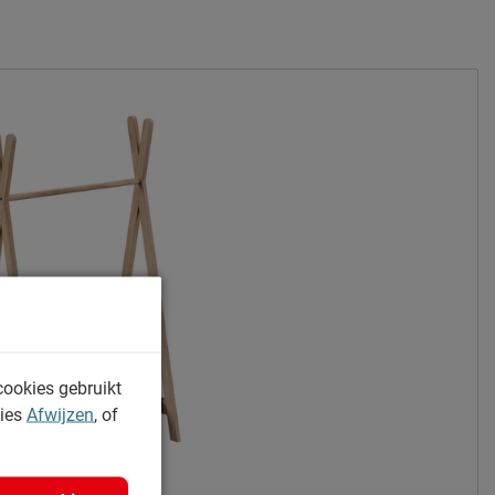
eiken
2 jaar garantie volgens CBW voorwaarden
niet inbegrepen
Afnemen met een vochtig doekje
Vipack NV
Meulebeeksestraat 51, 8710, Wielsbeke,
België
cookies gebruikt
kies
Afwijzen
, of
sales@vipack.be