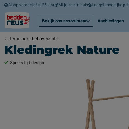
Slaap voordelig! Al 25 jaar
Altijd snel in huis
Laagst mogelijke prij
Bekijk ons assortiment
Aanbiedingen
Terug naar het overzicht
Kledingrek Nature
Speels tipi-design