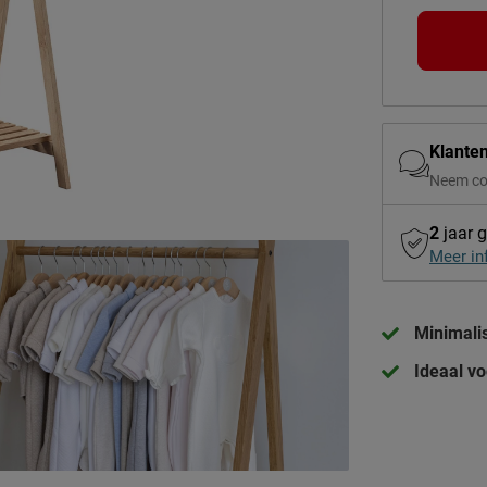
Klante
Neem co
2
jaar g
Meer in
Minimalis
Ideaal vo