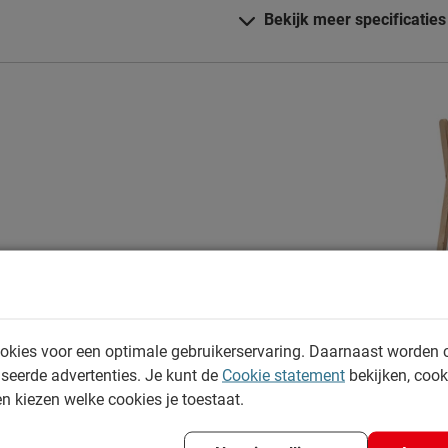
Bekijk meer specificaties
én schoon houden. Alle
Materiaal
kun je terug vinden bij het
Materiaal
Goed om te weten
Garantie
Montage
Onderhoud
Leveranciersinformatie
Naam
Locatie
okies voor een optimale gebruikerservaring. Daarnaast worden 
seerde advertenties. Je kunt de
Cookie statement
bekijken, coo
Emailadres
en kiezen welke cookies je toestaat.