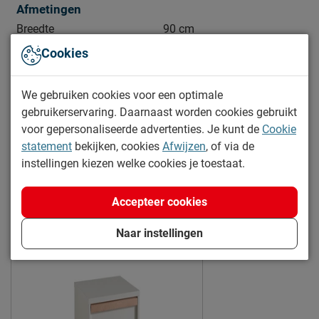
Afmetingen
Breedte
90 cm
Buitenmaat (BxL)
93,8 x 198 cm
Cookies
Lengte
190 cm
We gebruiken cookies voor een optimale
Hoogte
18 cm
gebruikerservaring. Daarnaast worden cookies gebruikt
Diepte
190 cm
voor gepersonaliseerde advertenties. Je kunt de
Cookie
statement
bekijken, cookies
Afwijzen
, of via de
Kenmerken
instellingen kiezen welke cookies je toestaat.
Kleur
antraciet
Bekijk meer specificaties
Accepteer cookies
Materiaal
Meer van de serie Londen
Materiaal
spaanplaat melamine
Naar instellingen
Goed om te weten
2 jaar garantie volgens CBW
Garantie
voorwaarden
Montage
montage niet inbegrepen