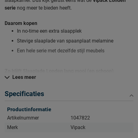
slaapkamer. Dus kijk gerust eens wat de
Vipack Londen
serie
nog meer te bieden heeft.
Daarom kopen
In no-time een extra slaapplek
Stevige slaaplade van spaanplaat melamine
Een hele serie met dezelfde stijl meubels
Zo blijft Slaaplade Londen lang mooi (en schoon)
Lees meer
Kijk bij het kopje ‘Goed om te weten’ om alle tips & tricks te
zien.
Specificaties
Productinformatie
Artikelnummer
1047822
Merk
Vipack