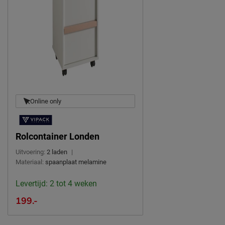
afnemen met een vochtig
Onderhoud
doekje
Online only
Rolcontainer Londen
Uitvoering:
2 laden
|
Materiaal:
spaanplaat melamine
Levertijd: 2 tot 4 weken
199.-