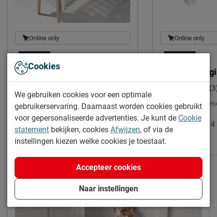
Online only
Online only
Cookies
Babyledikant Kiddy
Uitvalbeveilig
(3
Uitvoering:
Incl. bedbodem, excl. matras
We gebruiken cookies voor een optimale
|
Breedte:
90 cm
|
Ho
gebruikerservaring. Daarnaast worden cookies gebruikt
Montage:
niet inbegrepen
voor gepersonaliseerde advertenties. Je kunt de
Cookie
Levertijd: 2 tot 
Levertijd: 2 tot 4 weken
statement
bekijken, cookies
Afwijzen
, of via de
30.-
instellingen kiezen welke cookies je toestaat.
265.-
Gratis verzending
Accepteer cookies
Naar instellingen