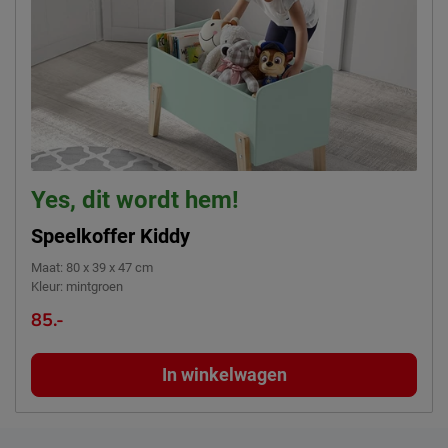
Yes, dit wordt hem!
Speelkoffer Kiddy
Maat
:
80 x 39 x 47 cm
Kleur
:
mintgroen
85.-
In winkelwagen