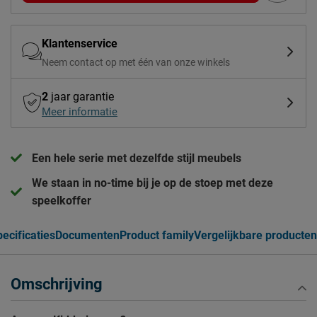
Klantenservice
Neem contact op met één van onze winkels
2
jaar garantie
Meer informatie
Een hele serie met dezelfde stijl meubels
We staan in no-time bij je op de stoep met deze
speelkoffer
ecificaties
Documenten
Product family
Vergelijkbare producten
Omschrijving