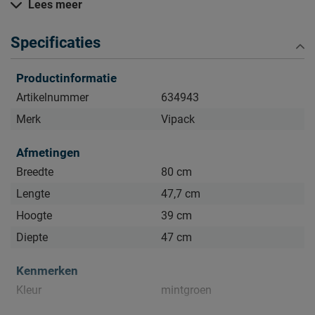
Lees meer
Kijk bij het kopje ‘Goed om te weten’ om alle tips & tricks te
zien.
Specificaties
Productinformatie
Artikelnummer
634943
Merk
Vipack
Afmetingen
Breedte
80 cm
Lengte
47,7 cm
Hoogte
39 cm
Diepte
47 cm
Kenmerken
Kleur
mintgroen