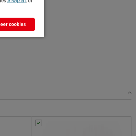
kies
Afwijzen
, of
eer cookies