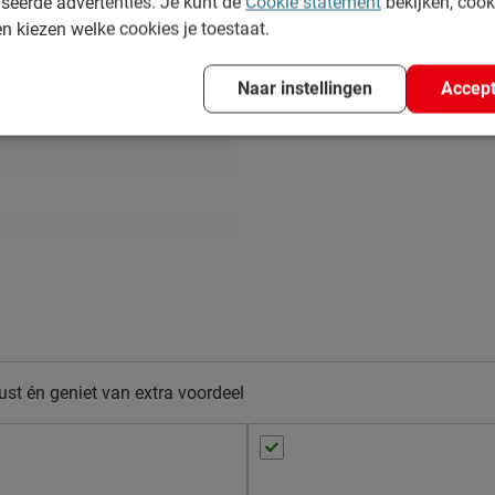
seerde advertenties. Je kunt de
Cookie statement
bekijken, coo
en kiezen welke cookies je toestaat.
Naar instellingen
Accept
groen
st én geniet van extra voordeel
n bedbodem