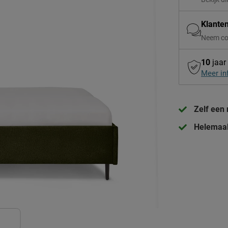
Klante
Neem co
10
jaar
Meer in
Zelf een
Helemaal