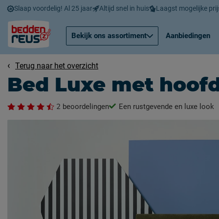
Slaap voordelig! Al 25 jaar
Altijd snel in huis
Laagst mogelijke prij
Bekijk ons assortiment
Aanbiedingen
Terug naar het overzicht
Bed Luxe met hoof
2
beoordelingen
Een rustgevende en luxe look