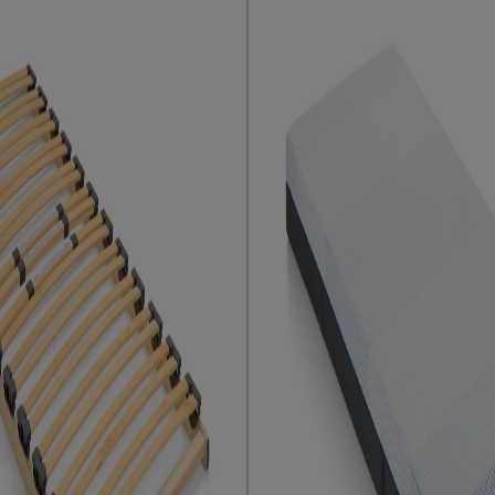
 een meubelmondstuk
e volgens Beddenreus
.
400 AS, Uden, Nederland
s.nl