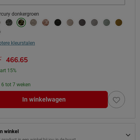
cury donkergroen
otere kleurstalen
-
466.65
art 15%
: 6 tot 7 weken
In winkelwagen
in winkel
t product in een winkel bij jou in de buurt