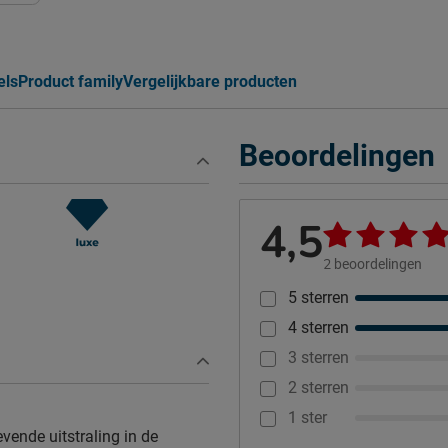
els
Product family
Vergelijkbare producten
Beoordelingen
4,5
2
beoordelingen
5 sterren
4 sterren
3 sterren
2 sterren
1 ster
vende uitstraling in de