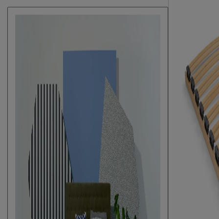
Elektrisch verstelbare bedbodem
Mogelijk
mogelijk?
Poten
Materiaal poten
metaal
Kleur poten
mat zwart
Goed om te weten
Onderhoud
stofzuigen met
10 jaar garanti
Garantie
voorwaarden
Leveranciersinformatie
Naam
Beddenreus B.V
Locatie
Postbus 716, 5
Emailadres
info@beddenreu