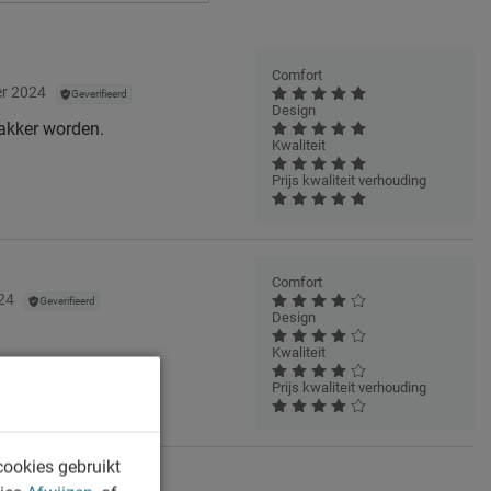
Comfort
r 2024
Geverifieerd
Design
wakker worden.
Kwaliteit
Prijs kwaliteit verhouding
Comfort
24
Geverifieerd
Design
Kwaliteit
Prijs kwaliteit verhouding
cookies gebruikt