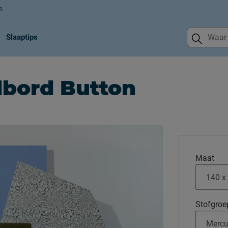
s
Slaaptips
dbord Button
Maat
Stofgroe