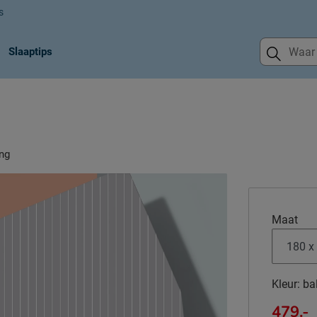
s
Slaaptips
ing
Maat
Kleur:
ba
479.-