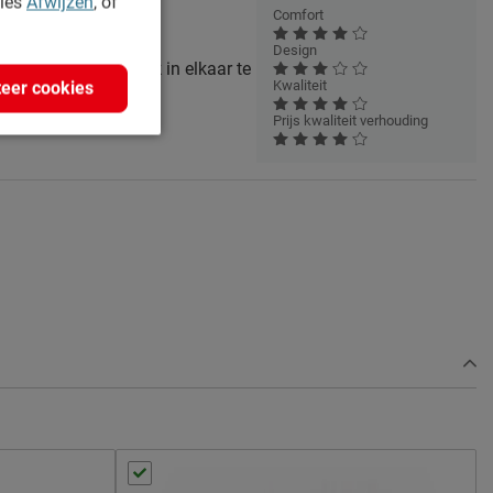
kies
Afwijzen
, of
Comfort
verifieerd
Design
s, redelijk makkelijk in elkaar te
Kwaliteit
eer cookies
ën.
Prijs kwaliteit verhouding