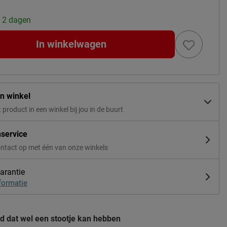
: 2 dagen
In winkelwagen
in winkel
t product in een winkel bij jou in de buurt
nservice
ntact op met één van onze winkels
arantie
formatie
d dat wel een stootje kan hebben