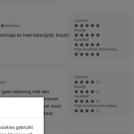
Comfort
Geverifieerd
Design
ontage en heel belangrijk: kraakt
Kwaliteit
Prijs kwaliteit verhouding
Comfort
ieerd
Design
r geen rekening met een
Kwaliteit
nten. Ik moest de schroeven
ntage: goed kijken naar waar
Prijs kwaliteit verhouding
hroeven lijken op elkaar.
cookies gebruikt