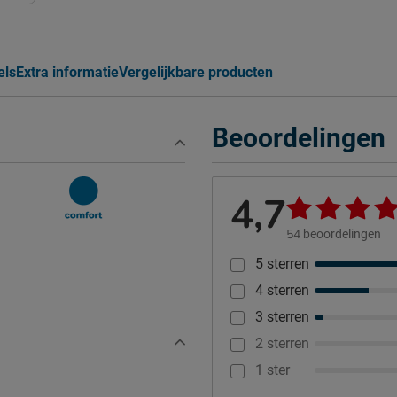
els
Extra informatie
Vergelijkbare producten
Beoordelingen
4,7
54
beoordelingen
5 sterren
4 sterren
3 sterren
2 sterren
1 ster