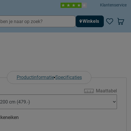
Klantenservice
Winkels
Productinformatie
Specificaties
Maattabel
lkeneiken