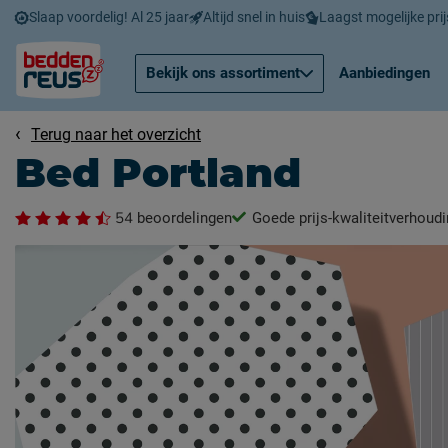
Slaap voordelig! Al 25 jaar
Altijd snel in huis
Laagst mogelijke prij
Bekijk ons assortiment
Aanbiedingen
Terug naar het overzicht
Bed Portland
54
beoordelingen
Goede prijs-kwaliteitverhoud