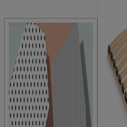
Uitvoering
Excl. matras e
Stijl
sfeervol
Elektrisch verstelbare bedbodem
Mogelijk
mogelijk?
Poten
Materiaal poten
hout
Kleur poten
grijs
Goed om te weten
Onderhoud
afnemen met ee
Garantie
5 jaar garanti
Montage
niet inbegrepen
Leveranciersinformatie
Naam
Beddenreus B.V