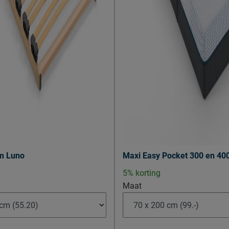
400 AS, Uden, Nederland
s.nl
m Luno
Maxi Easy Pocket 300 en 40
5% korting
Maat