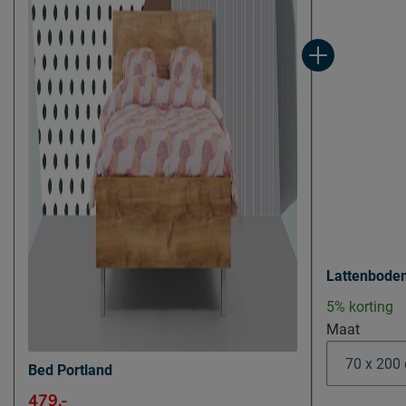
Locatie
Postbus 716, 5
Emailadres
info@beddenreu
Lattenbode
5% korting
Maat
Bed Portland
479.-