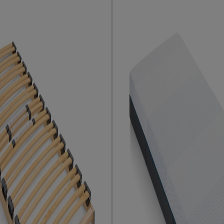
n bedbodem
n vochtig doekje
e volgens CBW voorwaarden
.