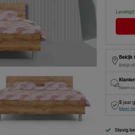
Levertijd
Bekijk 
Bekijk di
Klante
Neem co
5
jaar g
Meer in
Stevig be