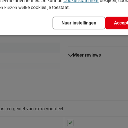
seerde advertenties. Je kunt de
Cookie statement
bekijken, coo
en kiezen welke cookies je toestaat.
Heijnen
17 november 2024
Ge
gewoon degelijk bed, goede prij
Naar instellingen
Accept
zetten, wel even met zijn twee
Meer reviews
st én geniet van extra voordeel
ineerd