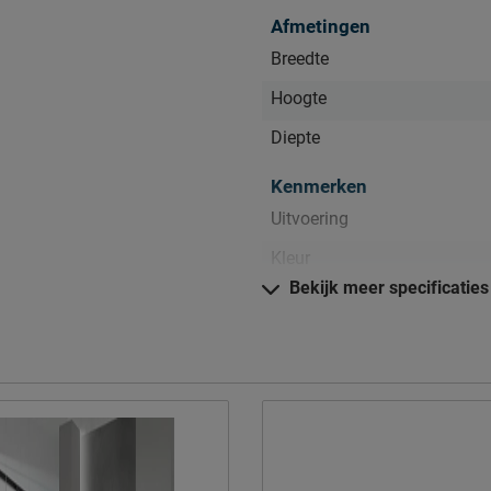
Afmetingen
Breedte
Hoogte
Diepte
Kenmerken
Uitvoering
Kleur
en.
Bekijk meer specificaties
Materiaal
Materiaal
Goed om te weten
Onderhoud
Garantie