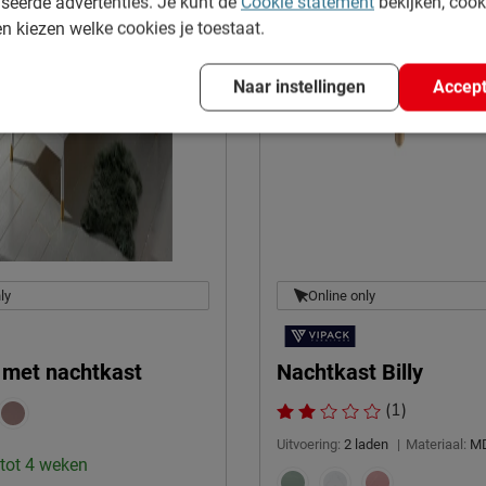
seerde advertenties. Je kunt de
Cookie statement
bekijken, coo
en kiezen welke cookies je toestaat.
Naar instellingen
Accept
ly
Online only
y met nachtkast
Nachtkast Billy
(1)
Uitvoering:
2 laden
|
Materiaal:
MD
 tot 4 weken