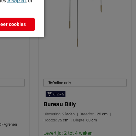
kies
Afwijzen
, of
eer cookies
Online only
Bureau Billy
Uitvoering:
2 laden
|
Breedte:
125 cm
|
Hoogte:
75 cm
|
Diepte:
60 cm
F/grenen
Levertijd: 2 tot 4 weken