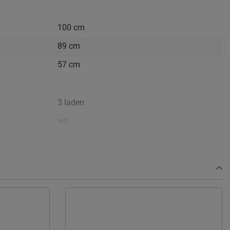
100 cm
89 cm
57 cm
3 laden
wit
MDF/grenen
Afnemen met een vochtig doekje
2 jaar garantie volgens CBW voorwaarden