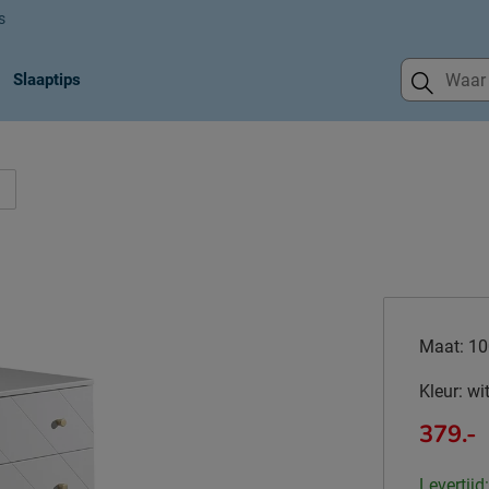
s
Slaaptips
Maat:
10
Kleur:
wi
379.-
Levertijd