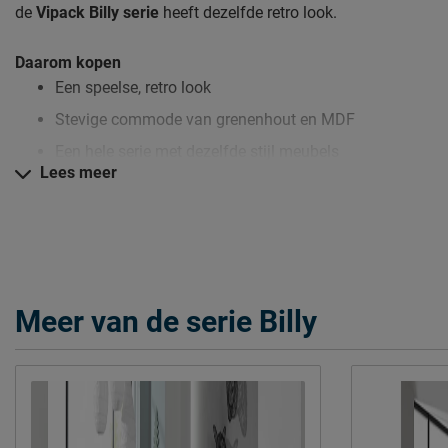
de
Vipack Billy serie
heeft dezelfde retro look.
Daarom kopen
Een speelse, retro look
Stevige commode van grenenhout en MDF
Een hele serie met dezelfde stijl meubels
Lees meer
Zo blijft Commode Billy lang mooi (en schoon)
Kijk bij het kopje ‘Goed om te weten’ om alle tips & tricks te zi
Meer van de serie Billy