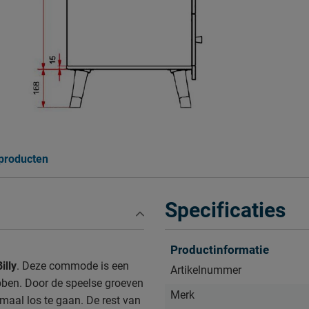
 producten
Specificaties
Productinformatie
lly
. Deze commode is een
Artikelnummer
bben. Door de speelse groeven
Merk
emaal los te gaan. De rest van