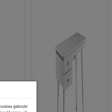
niet inbegrepen
duurzamer product
Vipack NV
Meulebeeksestraat 51, 8710, Wielsbeke,
België
sales@vipack.be
cookies gebruikt