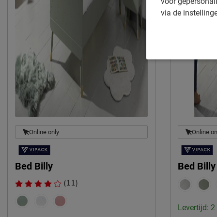
voor gepersonali
via de instelling
Online only
Online on
Bed Billy
Bed Bill
(11)
Levertijd: 2