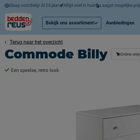
Slaap voordelig! Al 25 jaar
Altijd snel in huis
Laagst mogelijke prij
Bekijk ons assortiment
Aanbiedingen
Terug naar het overzicht
Commode Billy
Online only
Een speelse, retro look