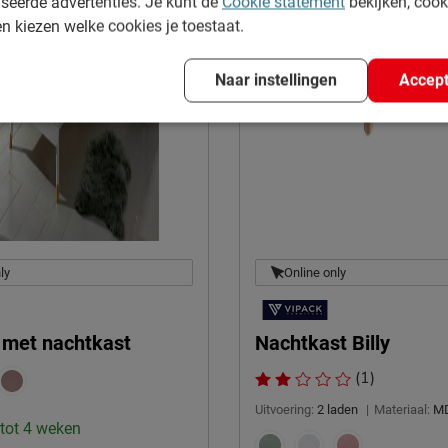
seerde advertenties. Je kunt de
Cookie statement
bekijken, coo
en kiezen welke cookies je toestaat.
Naar instellingen
Accept
ly
Online only
y met nachtkast
Nachtkast Billy
(1)
Uitvoering:
2 laden
|
Materiaal:
MD
 tot 4 weken