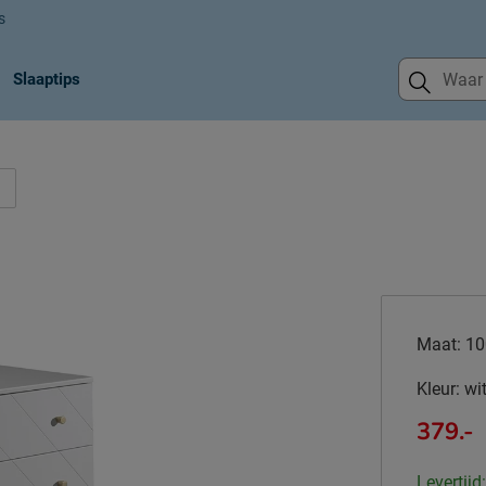
s
Slaaptips
Maat:
10
Kleur:
wi
379.-
Levertijd