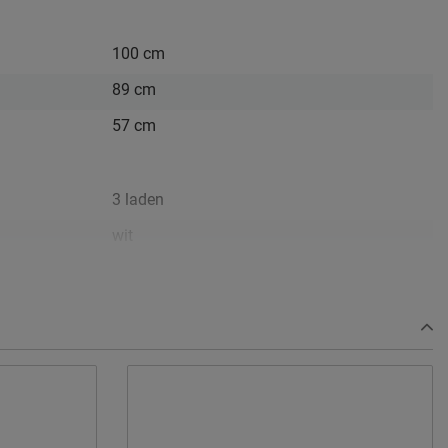
100 cm
89 cm
57 cm
3 laden
wit
MDF/grenen
Afnemen met een vochtig doekje
2 jaar garantie volgens CBW voorwaarden