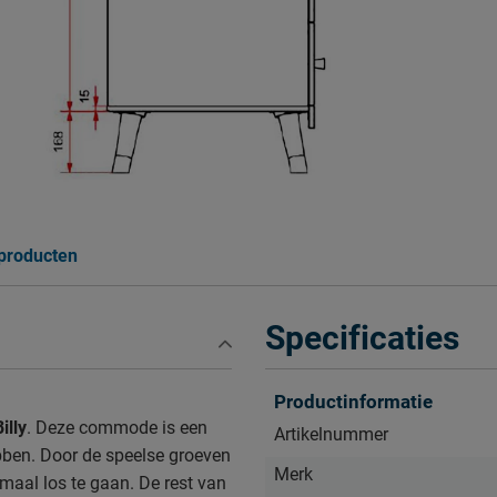
 producten
Specificaties
Productinformatie
lly
. Deze commode is een
Artikelnummer
bben. Door de speelse groeven
Merk
emaal los te gaan. De rest van