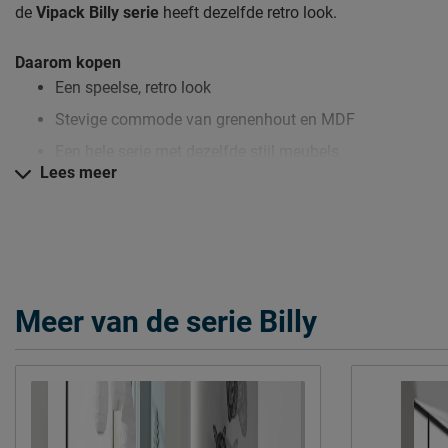
de
Vipack Billy serie
heeft dezelfde retro look.
Daarom kopen
Een speelse, retro look
Stevige commode van grenenhout en MDF
Een hele serie met dezelfde stijl meubels
Lees meer
Zo blijft Commode Billy lang mooi (en schoon)
Kijk bij het kopje ‘Goed om te weten’ om alle tips & tricks te zi
Meer van de serie Billy