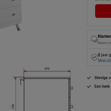
Klante
Neem co
2
jaar g
Meer in
Stevige 
Een hele 