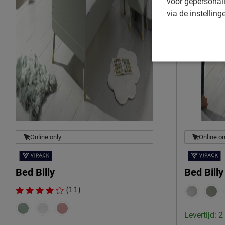
voor gepersonali
via de instelling
Online only
Online on
Bed Billy
Bed Bill
(11)
Levertijd: 2