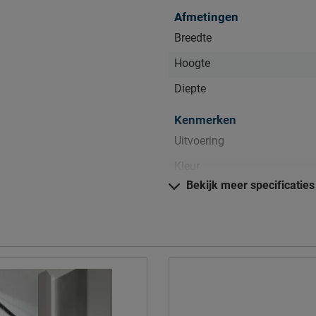
Afmetingen
Breedte
Hoogte
Diepte
Kenmerken
Uitvoering
Kleur
en.
Bekijk meer specificaties
Materiaal
Materiaal
Goed om te weten
Onderhoud
Garantie