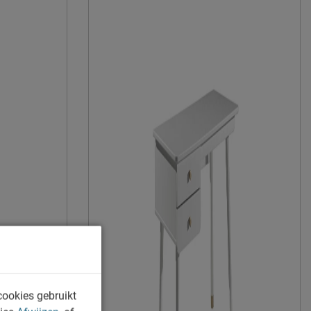
niet inbegrepen
duurzamer product
Vipack NV
Meulebeeksestraat 51, 8710, Wielsbeke,
België
sales@vipack.be
cookies gebruikt