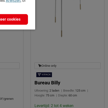
kies
Afwijzen
, of
eer cookies
Online only
Bureau Billy
Uitvoering:
2 laden
|
Breedte:
125 cm
|
Hoogte:
75 cm
|
Diepte:
60 cm
F/grenen
Levertijd: 2 tot 4 weken