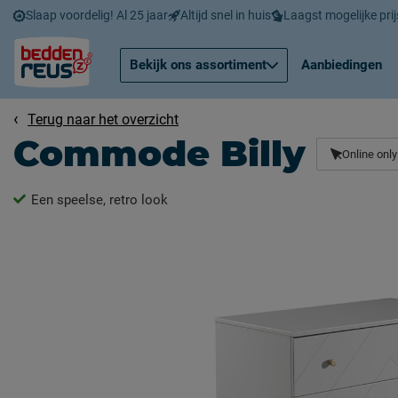
Slaap voordelig! Al 25 jaar
Altijd snel in huis
Laagst mogelijke prij
Bekijk ons assortiment
Aanbiedingen
Terug naar het overzicht
Commode Billy
Online only
Een speelse, retro look