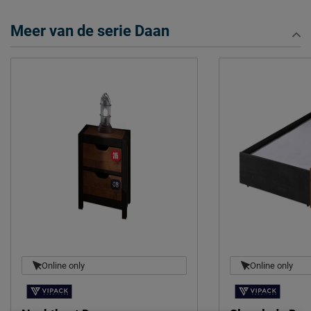
Afnemen met een vochtig
Onderhoud
doekje
Meer van de serie Daan
2 jaar garantie volgens CBW
Garantie
voorwaarden
Montage
niet inbegrepen
Leveranciersinformatie
Naam
Vipack NV
Meulebeeksestraat 51,
Locatie
8710, Wielsbeke, België
Emailadres
sales@vipack.be
Online only
Online only