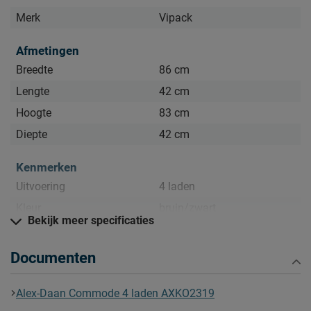
Merk
Vipack
Afmetingen
Breedte
86 cm
Lengte
42 cm
Hoogte
83 cm
Diepte
42 cm
Kenmerken
Uitvoering
4 laden
Kleur
bruin/zwart
Bekijk meer specificaties
Materiaal
Documenten
Materiaal
grenen
Goed om te weten
Alex-Daan Commode 4 laden AXKO2319