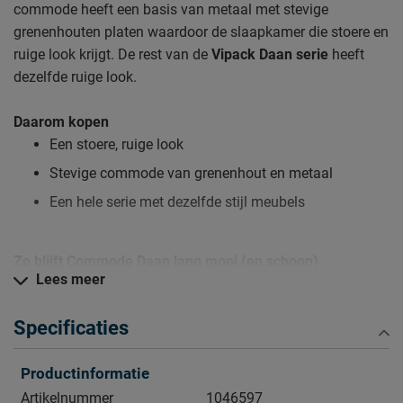
commode heeft een basis van metaal met stevige
grenenhouten platen waardoor de slaapkamer die stoere en
ruige look krijgt. De rest van de
Vipack Daan serie
heeft
dezelfde ruige look.
Daarom kopen
Een stoere, ruige look
Stevige commode van grenenhout en metaal
Een hele serie met dezelfde stijl meubels
Zo blijft Commode Daan lang mooi (en schoon)
Lees meer
Kijk bij het kopje ‘Goed om te weten’ om alle tips & tricks te
zien.
Specificaties
Productinformatie
Artikelnummer
1046597