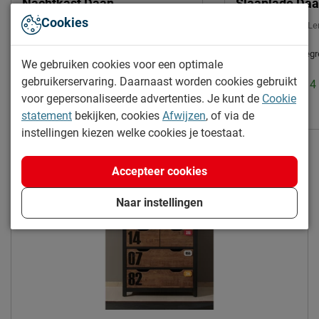
Nachtkast Daan
Slaaplade Da
Cookies
Uitvoering:
2 laden
|
Materiaal:
grenen
Breedte:
90 cm
|
Le
Diepte:
190 cm
|
Montage:
niet inbeg
Levertijd: 2 tot 4 weken
We gebruiken cookies voor een optimale
168.95
gebruikerservaring. Daarnaast worden cookies gebruikt
Levertijd: 2 tot 
voor gepersonaliseerde advertenties. Je kunt de
Cookie
249.-
statement
bekijken, cookies
Afwijzen
, of via de
instellingen kiezen welke cookies je toestaat.
Accepteer cookies
Naar instellingen