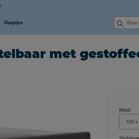
s
Slaaptips
telbaar met gestoffe
Maat
Stofgroe