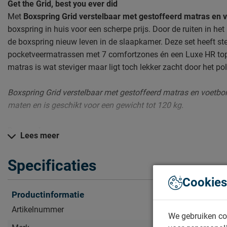
Get the Grid, best you ever did
Met
Boxspring Grid verstelbaar met gestoffeerd matras en 
boxspring in huis voor een scherpe prijs. Door de ruiten in he
de boxspring nieuw leven in de slaapkamer. Deze set heeft st
pocketveermatrassen met 7 comfortzones én een Luxe HR to
matras is wat steviger maar ligt toch lekker zacht door het po
Boxspring Grid verstelbaar met gestoffeerd matras en voetbor
maten en is geschikt voor een gewicht tot 120 kg.
Daarom kopen
Lees meer
Complete boxspring setLuxe matrassen en topmatrasElek
Specificaties
Zo blijft Boxspring Grid lang mooi (en schoon)
Cookies
Kijk bij het kopje ‘Goed om te weten’ om alle tips & tricks te zi
Productinformatie
Artikelnummer
1170732
Zelf samenstellen? Dat kan gewoon in de winkel!
We gebruiken co