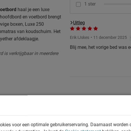
1 ster
voetbord
haal je een luxe
t hoofdbord en voetbord brengt
Uitleg
evige boxen, Luxe 250
pmatras van koudschuim. Het
Erik IJskes
11 december 2025
lyether afdeklaagje.
Blij mee, het vorige bed was e
d is verkrijgbaar in meerdere
trisch vertelbare boxspring
en.
okies voor een optimale gebruikerservaring. Daarnaast worden 