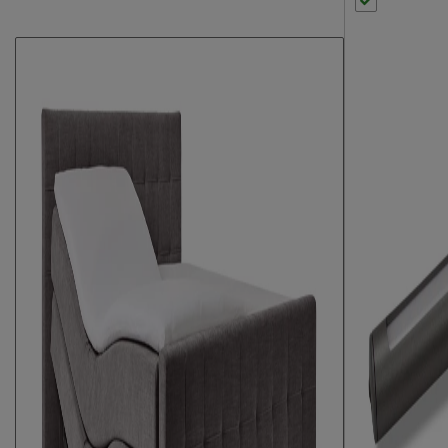
Kleur
donkergrijs
Stofgroep
Wonder
Uitvoering
Elektrisch verst
Materiaal
polyester
Afdeklaag dikte
1.8
Aantal slagen per veer
4
Aantal veren per m2 (circa)
108
Matras(sen)
Modelnaam matras
Luxe 250
Opbouw matraskern
pocketveer
Type comfortlaag
polyether SG25
Aantal veren per m2 matrassen
262