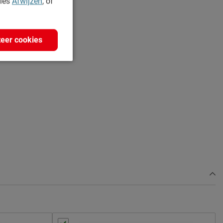
kies
Afwijzen
, of
eer cookies