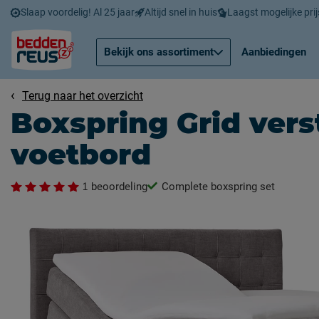
Slaap voordelig! Al 25 jaar
Altijd snel in huis
Laagst mogelijke prij
Bekijk ons assortiment
Aanbiedingen
Terug naar het overzicht
Boxspring Grid vers
voetbord
1
beoordeling
Complete boxspring set