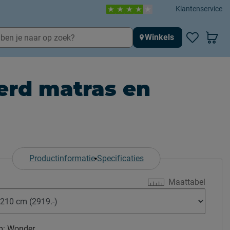
Klantenservice
Winkels
erd matras en
Productinformatie
Specificaties
Maattabel
p:
Wonder