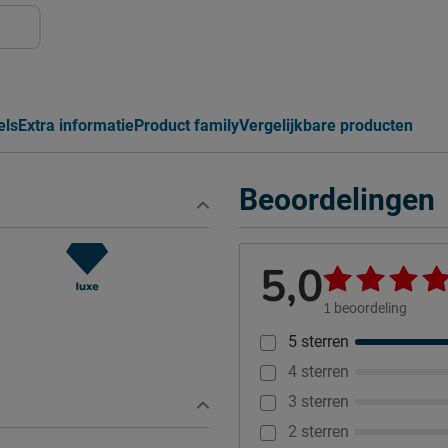
els
Extra informatie
Product family
Vergelijkbare producten
Beoordelingen
5,0
1
beoordeling
5 sterren
4 sterren
3 sterren
2 sterren