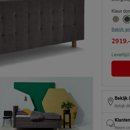
Kleur
don
Bekijk gr
2919.
Levertijd
Bekijk 
Bekijk di
Klante
Neem co