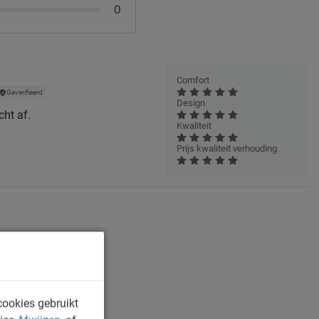
0
Comfort
Geverifieerd
Design
cht af.
Kwaliteit
Prijs kwaliteit verhouding
cookies gebruikt