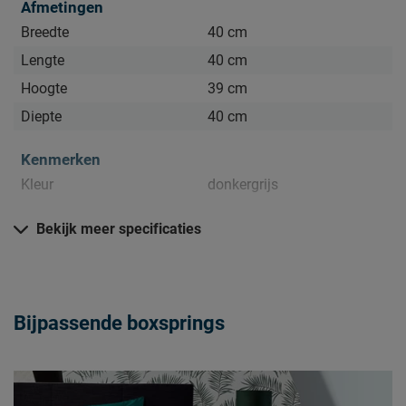
Afmetingen
Breedte
40 cm
Lengte
40 cm
Hoogte
39 cm
Diepte
40 cm
Kenmerken
Kleur
donkergrijs
Materiaal
Bekijk meer specificaties
Materiaal
polyester
Goed om te weten
Bijpassende boxsprings
stofzuigen met een
Onderhoud
meubelmondstuk
2 jaar garantie volgens CBW
Garantie
voorwaarden