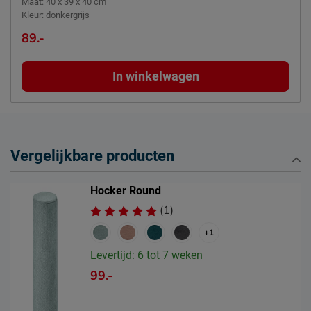
Maat
:
40 x 39 x 40 cm
Kleur
:
donkergrijs
89.-
In winkelwagen
Vergelijkbare producten
Hocker Round
(1)
+1
Levertijd: 6 tot 7 weken
99.-