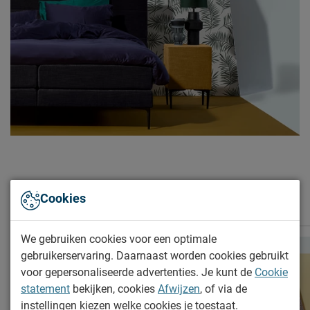
Leveranciersinformatie
Naam
Beddenreus B.V.
Postbus 716, 5400 AS,
Locatie
Uden, Nederland
Emailadres
info@beddenreus.nl
Meer van de serie Luxe
Cookies
We gebruiken cookies voor een optimale
gebruikerservaring. Daarnaast worden cookies gebruikt
voor gepersonaliseerde advertenties. Je kunt de
Cookie
statement
bekijken, cookies
Afwijzen
, of via de
instellingen kiezen welke cookies je toestaat.