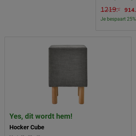
1219.-
914
Je bespaart 25%
Yes, dit wordt hem!
Hocker Cube