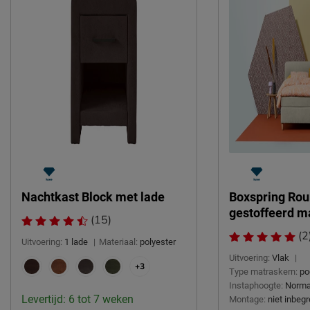
Nachtkast Block met lade
Boxspring Rou
gestoffeerd m
(15)
(2
Uitvoering:
1 lade
|
Materiaal:
polyester
Uitvoering:
Vlak
|
+3
Type matraskern:
po
Instaphoogte:
Norma
Levertijd: 6 tot 7 weken
Montage:
niet inbeg