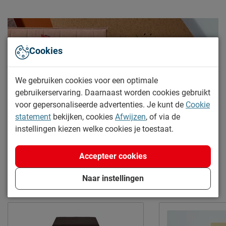
meubelmondstuk
2 jaar garantie volgens CBW
Garantie
voorwaarden
Cookies
Leveranciersinformatie
Naam
Beddenreus B.V.
We gebruiken cookies voor een optimale
Postbus 716, 5400 AS,
Locatie
gebruikerservaring. Daarnaast worden cookies gebruikt
Uden, Nederland
voor gepersonaliseerde advertenties. Je kunt de
Cookie
Emailadres
info@beddenreus.nl
statement
bekijken, cookies
Afwijzen
, of via de
instellingen kiezen welke cookies je toestaat.
Accepteer cookies
Naar instellingen
Meer van de serie Luxe