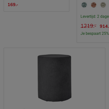
169.-
Levertijd: 2 dag
1219.-
914
Je bespaart 25%