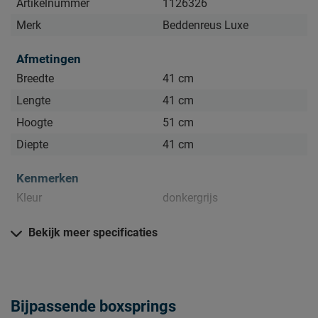
Artikelnummer
1126326
Merk
Beddenreus Luxe
Afmetingen
Breedte
41 cm
Lengte
41 cm
Hoogte
51 cm
Diepte
41 cm
Kenmerken
Kleur
donkergrijs
Materiaal
Bekijk meer specificaties
Materiaal
polyester
Goed om te weten
Bijpassende boxsprings
stofzuigen met een
Onderhoud