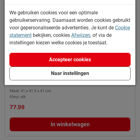
Stofzuiger met een
Onderhoud
We gebruiken cookies voor een optimale
meubelmondstuk
gebruikerservaring. Daarnaast worden cookies gebruikt
2 jaar garantie volgens CBW
Garantie
voor gepersonaliseerde advertenties. Je kunt de
Cookie
voorwaarden
statement
bekijken, cookies
Afwijzen
, of via de
Montage
niet inbegrepen
instellingen kiezen welke cookies je toestaat.
Leveranciersinformatie
Accepteer cookies
Naam
Vipack NV
Yes, dit wordt hem!
Naar instellingen
Meulebeeksestraat 51,
Locatie
Poef Bouclé
8710, Wielsbeke, België
Maat
:
41 x 41.5 x 41 cm
Emailadres
sales@vipack.be
Kleur
:
eik
77.99
In winkelwagen