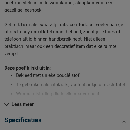
poef moeiteloos in de woonkamer, slaapkamer of een
gezellige leeshoek.
Gebruik hem als extra zitplaats, comfortabel voetenbankje
of als trendy nachttafel naast het bed, zodat je je boek of
telefoon altijd binnen handbereik hebt. Niet alleen
praktisch, maar ook een decoratief item dat elke ruimte
verrijkt.
Deze poef blinkt uit in:
Bekleed met unieke bouclé stof
Te gebruiken als zitplaats, voetenbankje of nachttafel
Warme uitstraling die in elk interieur past
Lees meer
Verzorging & Garantie
Je nieuwe poef wil je natuurlijk zo lang mogelijk mooi én
Specificaties
schoon houden. Alle schoonmaakinstructies, evenals de
garantie op de poef, kun je terug vinden bij het kopje ‘Goed