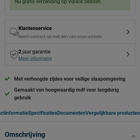
Nu gratis verzending op Vipack bedden.
Klantenservice
Neem contact op met één van onze winkels
2
jaar garantie
Meer informatie
Met verhoogde zijdes voor veilige slaapomgeving
Gemaakt van hoogwaardig mdf voor langdurig
gebruik
ctinformatie
Specificaties
Documenten
Vergelijkbare producten
Omschrijving