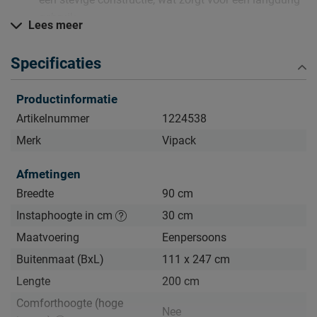
gebruik
Lees meer
Gemakkelijk onderhoud
: het gladde oppervlak van
het rode gelakte MDF is eenvoudig schoon te maken
Specificaties
en te onderhouden
Inclusief l
attenbodem; matras en accessoires zijn
Productinformatie
apart verkrijgbaar
Artikelnummer
1224538
Merk
Vipack
Verzorging & Garantie
Je wil dit bed natuurlijk zo lang mogelijk mooi én schoon
Afmetingen
houden. Alle schoonmaakinstructies, evenals de garantie
Breedte
90 cm
op het bed, kun je terugvinden bij het kopje ‘Goed om te
weten’.
Instaphoogte in cm
30 cm
Maatvoering
Eenpersoons
Buitenmaat (BxL)
111 x 247 cm
Lengte
200 cm
Comforthoogte (hoge
Nee