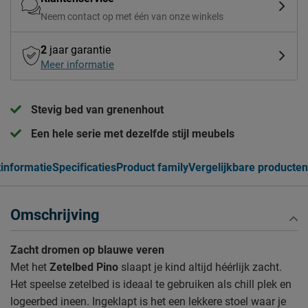
Neem contact op met één van onze winkels
2
jaar garantie
Meer informatie
Stevig bed van grenenhout
Een hele serie met dezelfde stijl meubels
informatie
Specificaties
Product family
Vergelijkbare producten
Omschrijving
Zacht dromen op blauwe veren
Met het
Zetelbed
Pino
slaapt je kind altijd héérlijk zacht.
Het speelse zetelbed is ideaal te gebruiken als chill plek en
logeerbed ineen. Ingeklapt is het een lekkere stoel waar je