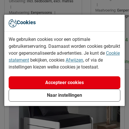
Uitvoering:
Incl. bedbodem, excl. matras
|
Duurzaamheid
|
Maatvoering:
Eenper
Maatvoering:
Eenpersoons
|
Duurzaam
duurzamer product
Montage:
niet inbeg
Montage:
niet inbegrepen
Cookies
Leveranciersinformatie
Naam
Vipack NV
We gebruiken cookies voor een optimale
Levertijd: 2 tot 
Levertijd: 2 tot 4 weken
Meulebeeksestraat 51,
gebruikerservaring. Daarnaast worden cookies gebruikt
Locatie
438.95
269.-
8710, Wielsbeke, België
voor gepersonaliseerde advertenties. Je kunt de
Cookie
statement
bekijken, cookies
Afwijzen
, of via de
Emailadres
sales@vipack.be
Gratis verzendin
Gratis verzending
instellingen kiezen welke cookies je toestaat.
Accepteer cookies
Naar instellingen