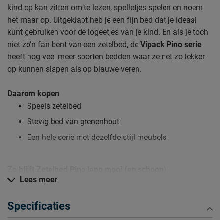
kind op kan zitten om te lezen, spelletjes spelen en noem
het maar op. Uitgeklapt heb je een fijn bed dat je ideaal
kunt gebruiken voor de logeetjes van je kind. En als je toch
niet zo’n fan bent van een zetelbed, de
Vipack Pino serie
heeft nog veel meer soorten bedden waar ze net zo lekker
op kunnen slapen als op blauwe veren.
Daarom kopen
Speels zetelbed
Stevig bed van grenenhout
Een hele serie met dezelfde stijl meubels
Zo blijft Zetelbed Pino lang mooi (en schoon)
Lees meer
Kijk bij het kopje ‘Goed om te weten’ om alle tips & tricks te
zien.
Specificaties