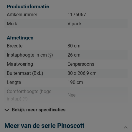
Productinformatie
Artikelnummer
1176067
Merk
Vipack
Afmetingen
Breedte
80 cm
Instaphoogte in cm
26 cm
Maatvoering
Eenpersoons
Buitenmaat (BxL)
80 x 206,9 cm
Lengte
190 cm
Comforthoogte (hoge
Nee
instap)
Hoogte hoofdbord
68,6 cm
Bekijk meer specificaties
Hoogte
68,6 cm
Meer van de serie Pinoscott
Kenmerken