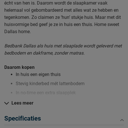
écht van hen is. Daarom wordt de slaapkamer vaak
helemaal vol gebombardeerd met alles wat ze hebben en
tegenkomen. Zo claimen ze ‘hun’ stukje huis. Maar met dit
huisvormige bed geef je ze in huis een thuis. Home sweet
Dallas home.
Bedbank Dallas als huis met slaaplade wordt geleverd met
bedbodem en dakframe, zonder matras.
Daarom kopen
In huis een eigen thuis
Stevig kinderbed mét lattenbodem
In no-time een extra slaapplek
Lees meer
Zo blijft Bedbank Dallas lang mooi (en schoon)
Specificaties
Kijk bij het kopje ‘Goed om te weten’ om alle tips & tricks te
zien.