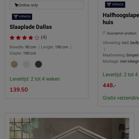
Online only
Overige
Slaaplade 90 x 190 cm
Halfhoogslaper
huis
Duurzaamheid
Slaaplade Dallas
Duurzaam
duurzamer product
Duurzamer product
(4)
Uitvoering:
Incl. bed
Leveranciersinformatie
Breedte:
90 cm
|
Lengte:
190 cm
|
|
Diepte:
190 cm
Naam
Vipack NV
Maatvoering:
Eenper
Montage:
niet inbeg
Meulebeeksestraat 51,
Locatie
8710, Wielsbeke, België
Levertijd: 2 tot 
Levertijd: 2 tot 4 weken
Emailadres
sales@vipack.be
448.-
139.50
Gratis verzendin