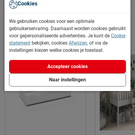
Cookies
Thema bed
huis
Dallas sofabed als huis
Elektrisch verstelbare
Dallas slaaplade
Niet mogelijk
We gebruiken cookies voor een optimale
bedbodem mogelijk?
gebruikerservaring. Daarnaast worden cookies gebruikt
Incl. bedbodem, excl.
Uitvoering
voor gepersonaliseerde advertenties. Je kunt de
Cookie
Meer van de serie Dallas
matras
statement
bekijken, cookies
Afwijzen
, of via de
Kleur
wit
instellingen kiezen welke cookies je toestaat.
Materiaal
hout
Accepteer cookies
Materiaal poten
hout
Type bed
Standaard
Naar instellingen
Goed om te weten
Afnemen met een vochtig
Onderhoud
doekje
2 jaar garantie volgens CBW
Garantie
voorwaarden
Montage
niet inbegrepen