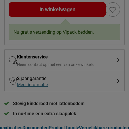
In winkelwagen
Nu gratis verzending op Vipack bedden.
Klantenservice
Neem contact op met één van onze winkels
2
jaar garantie
Meer informatie
Stevig kinderbed mét lattenbodem
In no-time een extra slaapplek
ecificaties
Documenten
Product family
Vergelijkbare producten