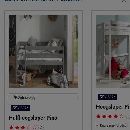
Onderhoud
Wasbaar
2 jaar garantie volgens CBW
Garantie
voorwaarden
Leveranciersinformatie
Naam
Vipack NV
Meulebeeksestraat 51,
Locatie
8710, Wielsbeke, België
Emailadres
sales@vipack.be
Online only
Hoogslaper P
(1
Halfhoogslaper Pino
Duurzamer product
(2)