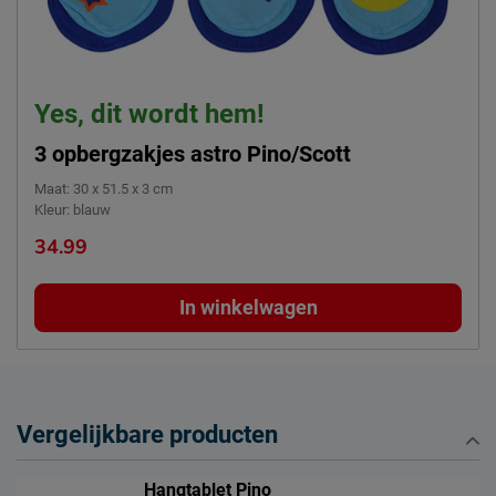
Yes, dit wordt hem!
3 opbergzakjes astro Pino/Scott
Maat
:
30 x 51.5 x 3 cm
Kleur
:
blauw
34.99
In winkelwagen
Vergelijkbare producten
Hangtablet Pino