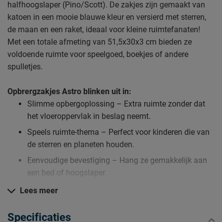
halfhoogslaper (Pino/Scott). De zakjes zijn gemaakt van
katoen in een mooie blauwe kleur en versierd met sterren,
de maan en een raket, ideaal voor kleine ruimtefanaten!
Met een totale afmeting van 51,5x30x3 cm bieden ze
voldoende ruimte voor speelgoed, boekjes of andere
spulletjes.
Opbrergzakjes Astro blinken uit in:
Slimme opbergoplossing – Extra ruimte zonder dat
het vloeroppervlak in beslag neemt.
Speels ruimte-thema – Perfect voor kinderen die van
de sterren en planeten houden.
Eenvoudige bevestiging – Hang ze gemakkelijk aan
een bed of hoogslaper.
Zacht en stevig katoen – Duurzaam en stijlvol.
Lees meer
Verzorging & Garantie
Specificaties
Je nieuwe opbergzakjes wil je natuurlijk zo lang mogelijk