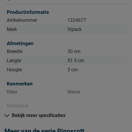
mooi én schoon houden. Alle schoonmaakinstructies,
Productinformatie
evenals de garantie, kun je terugvinden bij het kopje ‘Goed
Artikelnummer
1224677
om te weten’.
Merk
Vipack
Afmetingen
Breedte
30 cm
Lengte
51.5 cm
Hoogte
3 cm
Kenmerken
Kleur
blauw
Materiaal
Materiaal
katoen
Bekijk meer specificaties
Goed om te weten
Meer van de serie Pinoscott