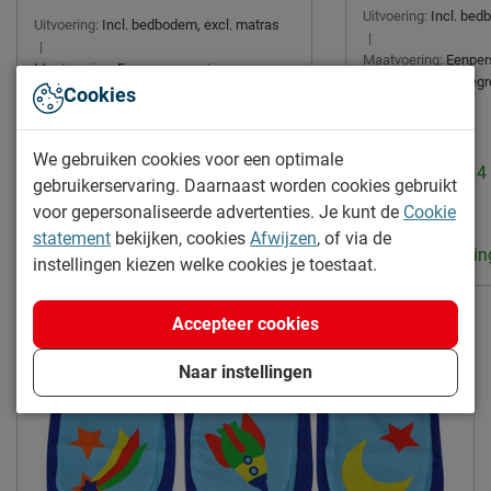
Uitvoering:
Incl. bed
Uitvoering:
Incl. bedbodem, excl. matras
|
|
Maatvoering:
Eenper
Maatvoering:
Eenpersoons
|
Montage:
niet inbeg
Montage:
niet inbegrepen
Cookies
We gebruiken cookies voor een optimale
Levertijd: 2 tot 
Levertijd: 2 tot 4 weken
gebruikerservaring. Daarnaast worden cookies gebruikt
438.95
voor gepersonaliseerde advertenties. Je kunt de
Cookie
269.-
statement
bekijken, cookies
Afwijzen
, of via de
Gratis verzendin
Gratis verzending
instellingen kiezen welke cookies je toestaat.
Accepteer cookies
Naar instellingen