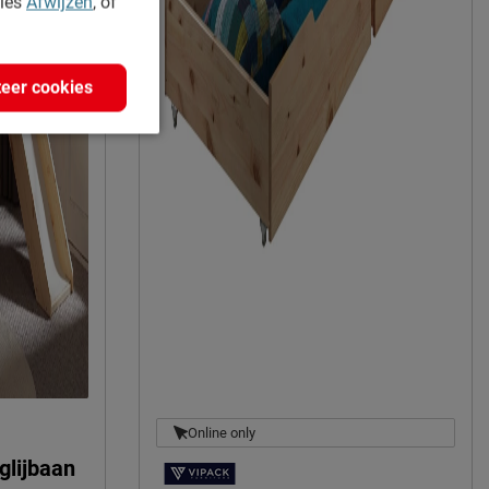
kies
Afwijzen
, of
eer cookies
Online only
glijbaan