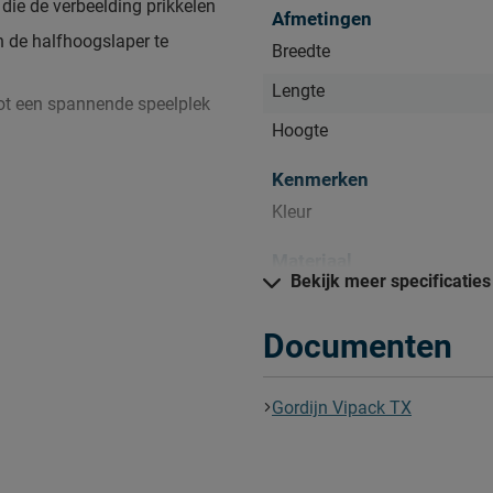
die de verbeelding prikkelen
Afmetingen
 de halfhoogslaper te
Breedte
Lengte
tot een spannende speelplek
Hoogte
n houden. Alle
Kenmerken
 je terugvinden bij het kopje
Kleur
Materiaal
Bekijk meer specificaties
Materiaal
Documenten
Goed om te weten
Onderhoud
Gordijn Vipack TX
Garantie
Leveranciersinformatie