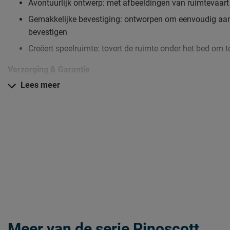
Avontuurlijk ontwerp: met afbeeldingen van ruimtevaart 
Gemakkelijke bevestiging: ontworpen om eenvoudig aan
bevestigen
Creëert speelruimte: tovert de ruimte onder het bed om 
Verzorging & Garantie
Je wil de gordijnen natuurlijk zo lang mogelijk mooi én schoo
Lees meer
schoonmaakinstructies, evenals de garantie op het gordijn, kun
‘Goed om te weten’.
Meer van de serie Pinoscott