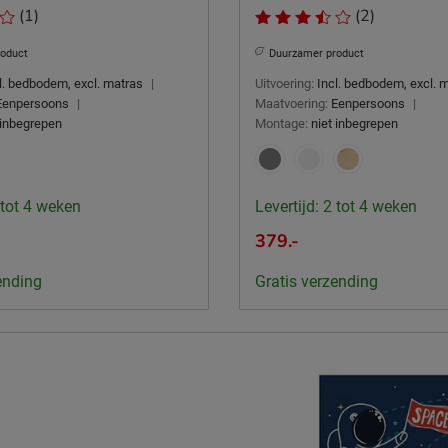
(1)
(2)
roduct
Duurzamer product
l. bedbodem, excl. matras
|
Uitvoering:
Incl. bedbodem, excl. 
Eenpersoons
|
Maatvoering:
Eenpersoons
|
 inbegrepen
Montage:
niet inbegrepen
 tot 4 weken
Levertijd: 2 tot 4 weken
379.-
ending
Gratis verzending