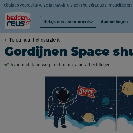
Slaap voordelig! Al 25 jaar
Altijd snel in huis
Laagst mogelijke prij
Bekijk ons assortiment
Aanbiedingen
Terug naar het overzicht
Gordijnen Space shu
Avontuurlijk ontwerp met ruimtevaart afbeeldingen