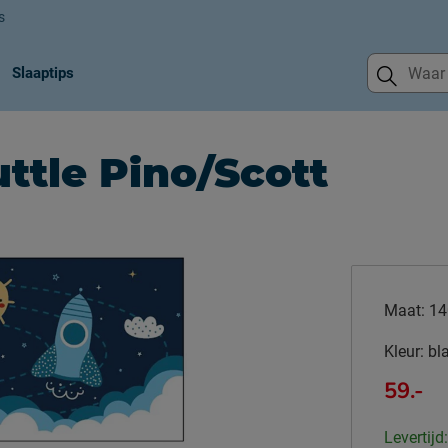
s
Slaaptips
ttle Pino/Scott
Maat:
14
Kleur:
bl
59.-
Levertijd