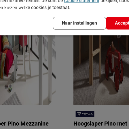
seerde advertenties. Je kunt de
Cookie statement
bekijken, coo
en kiezen welke cookies je toestaat.
Naar instellingen
Accept
er Pino Mezzanine
Hoogslaper Pino met 