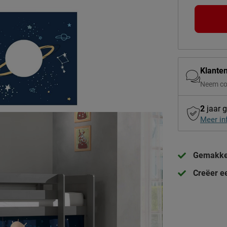
Klante
Neem co
2
jaar g
Meer in
Gemakkel
Creëer e