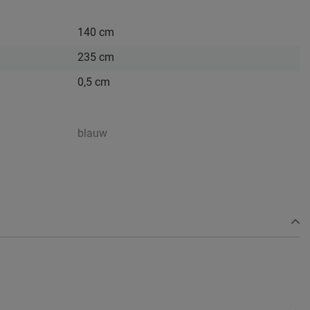
140 cm
235 cm
0,5 cm
blauw
katoen
Wasbaar
2 jaar garantie volgens CBW voorwaarden