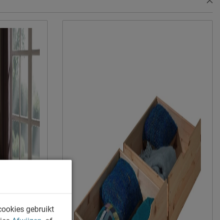
Vipack NV
Meulebeeksestraat 51, 8710, Wielsbeke,
België
sales@vipack.be
cookies gebruikt