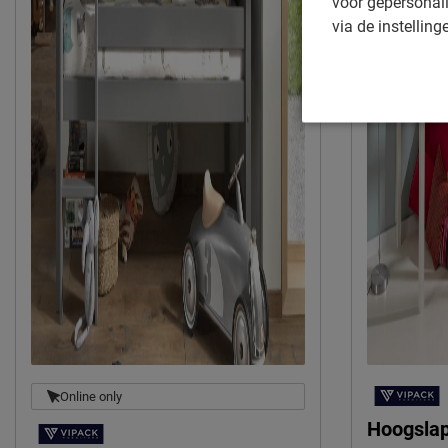
voor gepersonali
via de instelling
Online only
Hoogslap