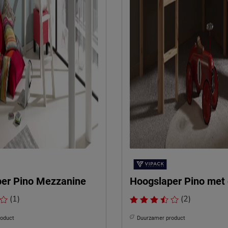
er Pino Mezzanine
Hoogslaper Pino met 
(1)
(2)
roduct
Duurzamer product