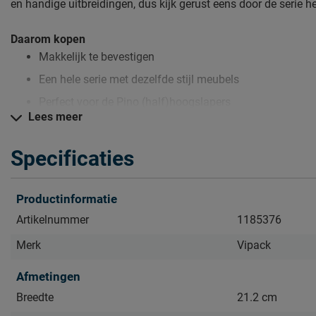
en handige uitbreidingen, dus kijk gerust eens door de serie h
Daarom kopen
Makkelijk te bevestigen
Een hele serie met dezelfde stijl meubels
Perfect voor de Pino (half)hoogslapers
Lees meer
Zo blijft Hangtablet Pino lang mooi (en schoon)
Specificaties
Kijk bij het kopje ‘Goed om te weten’ om alle tips & tricks te zi
Productinformatie
Artikelnummer
1185376
Merk
Vipack
Afmetingen
Breedte
21.2 cm