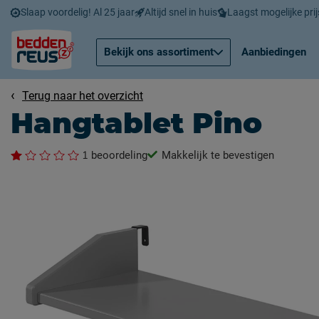
Slaap voordelig! Al 25 jaar
Altijd snel in huis
Laagst mogelijke prij
Bekijk ons assortiment
Aanbiedingen
Terug naar het overzicht
Hangtablet Pino
1
beoordeling
Makkelijk te bevestigen