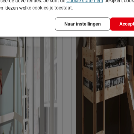
seerde advertenties. Je kunt de
Cookie statement
bekijken, coo
en kiezen welke cookies je toestaat.
at 51, 8710, Wielsbeke,
Naar instellingen
Accept
e