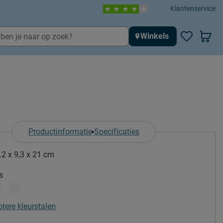
Klantenservice
Winkels
Productinformatie
Specificaties
.2 x 9,3 x 21 cm
s
otere kleurstalen