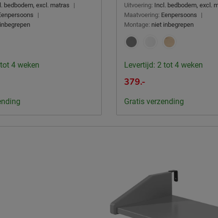
l. bedbodem, excl. matras
|
Uitvoering:
Incl. bedbodem, excl. 
Eenpersoons
|
Maatvoering:
Eenpersoons
|
 inbegrepen
Montage:
niet inbegrepen
 tot 4 weken
Levertijd: 2 tot 4 weken
379.-
ending
Gratis verzending