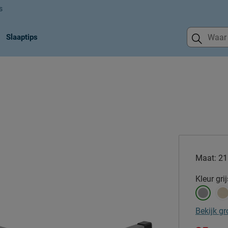
s
Slaaptips
Maat:
21
Kleur
grij
Bekijk gr