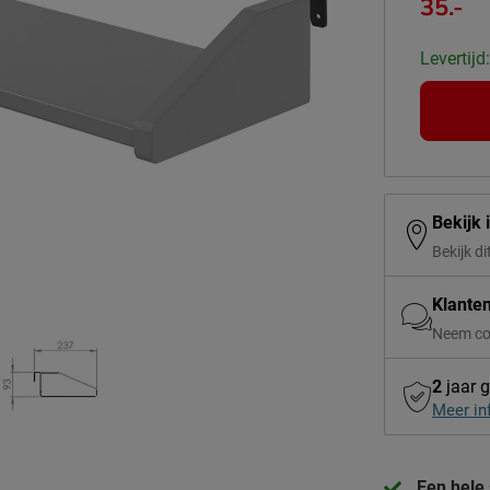
35.-
Levertijd
Bekijk 
Bekijk di
Klante
Neem co
2
jaar g
Meer in
Een hele 