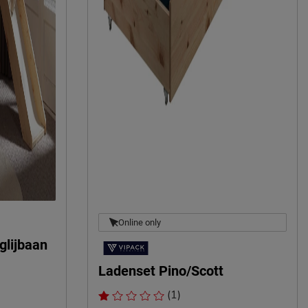
Online only
glijbaan
Ladenset Pino/Scott
(1)