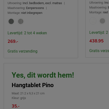
Uitvoering:
Inc
Uitvoering:
Incl. bedbodem, excl. matras
|
Maatvoering:
Maatvoering:
Eenpersoons
|
Montage:
niet
Montage:
niet inbegrepen
Levertijd: 2
Levertijd: 2 tot 4 weken
438.95
269.-
Gratis verz
Gratis verzending
Yes, dit wordt hem!
Hangtablet Pino
Maat
:
21.2 x 9,3 x 21 cm
Kleur
:
grijs
35.-