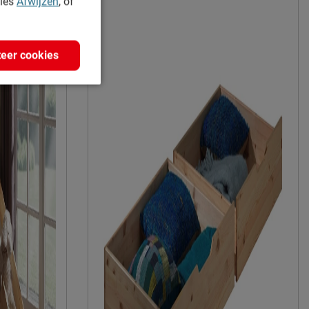
kies
Afwijzen
, of
eer cookies