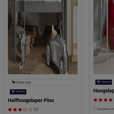
Online only
Hoogslap
Halfhoogslaper Pino
(2)
Duurzamer p