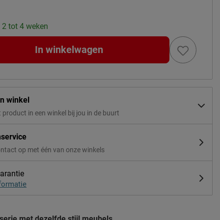
: 2 tot 4 weken
In winkelwagen
in winkel
t product in een winkel bij jou in de buurt
nservice
ntact op met één van onze winkels
arantie
formatie
serie met dezelfde stijl meubels