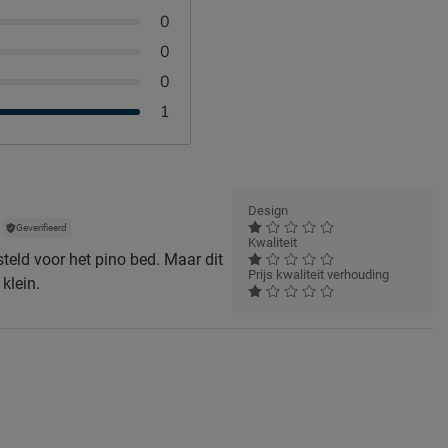
0
0
0
1
Design
Geverifieerd
Kwaliteit
eld voor het pino bed. Maar dit
Prijs kwaliteit verhouding
 klein.