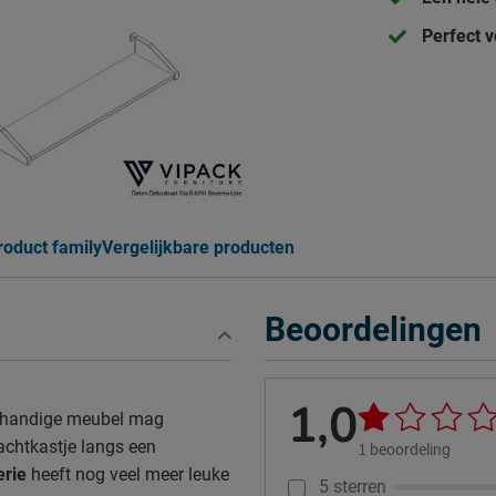
Perfect v
roduct family
Vergelijkbare producten
Beoordelingen
1,0
t handige meubel mag
achtkastje langs een
1
beoordeling
erie
heeft nog veel meer leuke
5 sterren