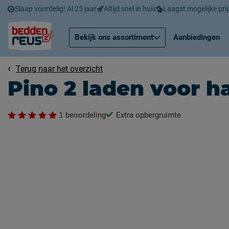
Slaap voordelig! Al 25 jaar
Altijd snel in huis
Laagst mogelijke prij
Bekijk ons assortiment
Aanbiedingen
Terug naar het overzicht
Pino 2 laden voor h
1
beoordeling
Extra opbergruimte