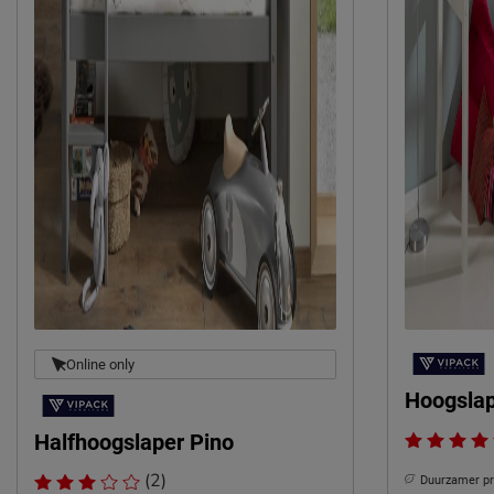
Online only
Hoogslap
Halfhoogslaper Pino
(2)
Duurzamer p