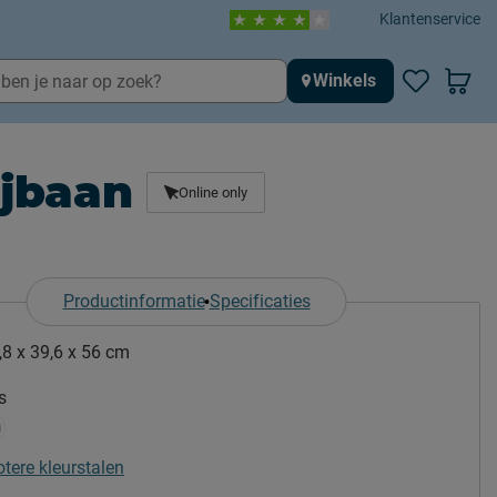
Klantenservice
Winkels
ijbaan
Online only
Productinformatie
Specificaties
,8 x 39,6 x 56 cm
s
otere kleurstalen