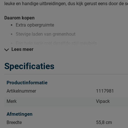
leuke en handige uitbreidingen, dus kijk gerust eens door de s
Daarom kopen
Extra opbergruimte
Stevige laden van grenenhout
Een hele serie met dezelfde stijl meubels
Lees meer
Zo blijven de Pino laden lang mooi (en schoon)
Specificaties
Kijk bij het kopje ‘Goed om te weten’ om alle tips & tricks te zi
Productinformatie
Artikelnummer
1117981
Merk
Vipack
Afmetingen
Breedte
55,8 cm