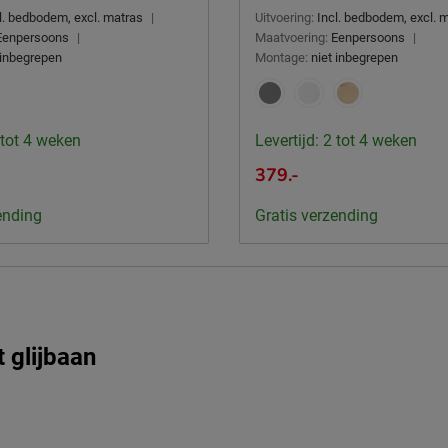
l. bedbodem, excl. matras
|
Uitvoering:
Incl. bedbodem, excl. 
Eenpersoons
|
Maatvoering:
Eenpersoons
|
 inbegrepen
Montage:
niet inbegrepen
 tot 4 weken
Levertijd: 2 tot 4 weken
379.-
ending
Gratis verzending
 glijbaan