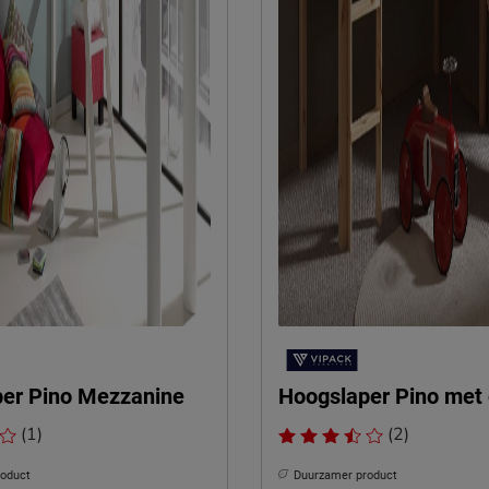
er Pino Mezzanine
Hoogslaper Pino met 
(1)
(2)
roduct
Duurzamer product