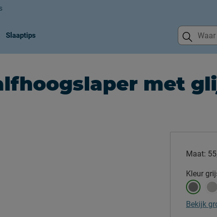
s
Slaaptips
alfhoogslaper met gl
Maat:
55
Kleur
grij
Bekijk gr