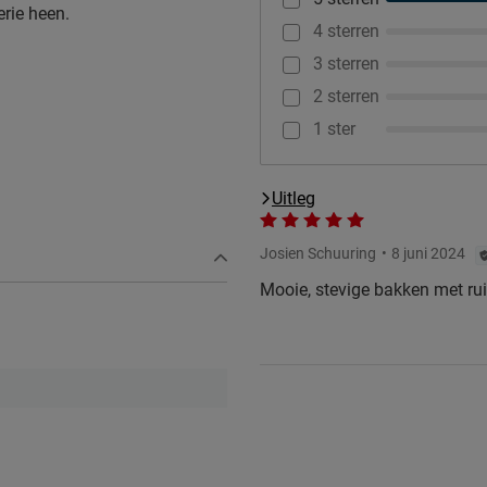
erie heen.
4 sterren
3 sterren
2 sterren
1 ster
Uitleg
Josien Schuuring
8 juni 2024
en.
Mooie, stevige bakken met rui