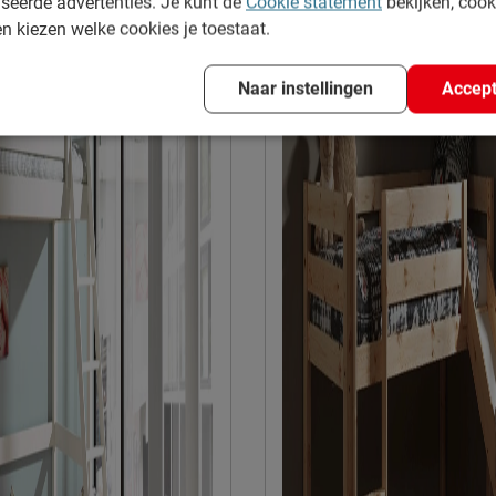
seerde advertenties. Je kunt de
Cookie statement
bekijken, coo
en kiezen welke cookies je toestaat.
at 51, 8710, Wielsbeke,
Naar instellingen
Accept
e