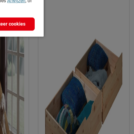
kies
Afwijzen
, of
eer cookies