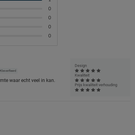
0
0
0
0
Design
Geverifieerd
Kwaliteit
mte waar echt veel in kan.
Prijs kwaliteit verhouding