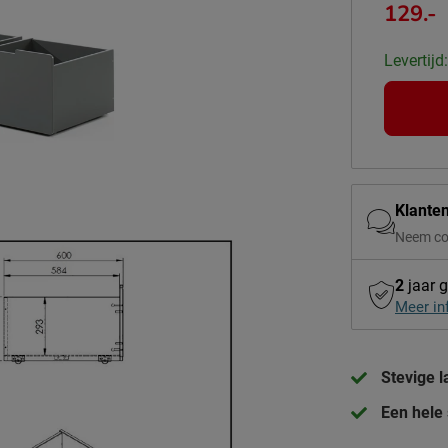
129.-
Levertijd
Klante
Neem co
2
jaar g
Meer in
Stevige 
Een hele 