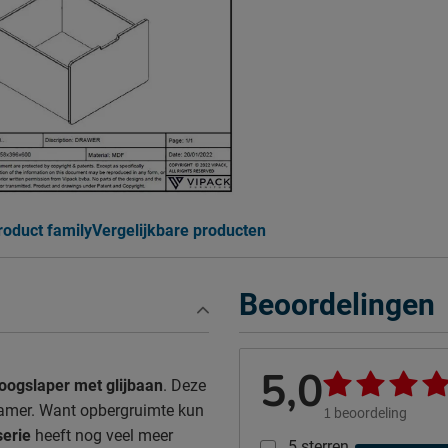
roduct family
Vergelijkbare producten
Beoordelingen
5,0
hoogslaper met glijbaan
. Deze
kamer. Want opbergruimte kun
1
beoordeling
serie
heeft nog veel meer
5 sterren