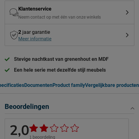
Klantenservice
Neem contact op met één van onze winkels
2
jaar garantie
Meer informatie
Stevige nachtkast van grenenhout en MDF
Een hele serie met dezelfde stijl meubels
ecificaties
Documenten
Product family
Vergelijkbare producten
Beoordelingen
2,0
1
beoordeling