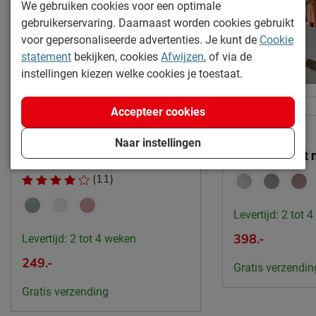
We gebruiken cookies voor een optimale
8710, Wielsbeke, België
gebruikerservaring. Daarnaast worden cookies gebruikt
Emailadres
sales@vipack.be
voor gepersonaliseerde advertenties. Je kunt de
Cookie
statement
bekijken, cookies
Afwijzen
, of via de
instellingen kiezen welke cookies je toestaat.
Online only
Online only
Accepteer cookies
Naar instellingen
Bed Billy
Bed Billy met 
(11)
Levertijd: 2 tot 
398.-
Levertijd: 2 tot 4 weken
249.-
Gratis verzendin
Gratis verzending