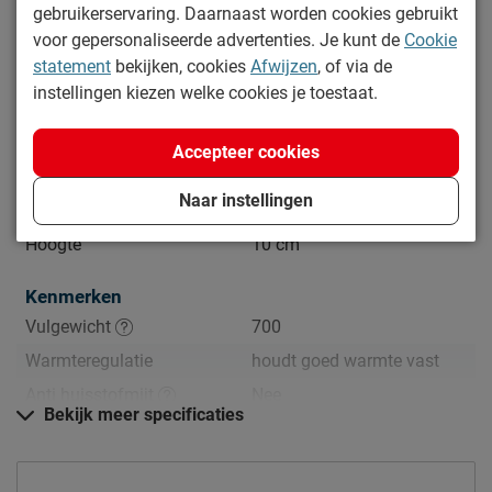
gebruikerservaring. Daarnaast worden cookies gebruikt
Productinformatie
voor gepersonaliseerde advertenties. Je kunt de
Cookie
Artikelnummer
1047363
statement
bekijken, cookies
Afwijzen
, of via de
instellingen kiezen welke cookies je toestaat.
Merk
Dreamtime
Afmetingen
Accepteer cookies
Breedte
60 cm
Naar instellingen
Lengte
50 cm
Hoogte
10 cm
Kenmerken
Vulgewicht
700
Warmteregulatie
houdt goed warmte vast
Anti huisstofmijt
Nee
Bekijk meer specificaties
Anti allergie
Ja
Slaaphouding
buik, rug, zij