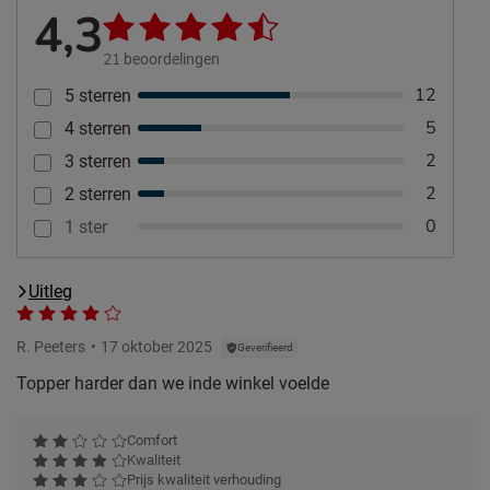
4,3
21
beoordelingen
12
5 sterren
5
4 sterren
2
3 sterren
2
2 sterren
0
1 ster
Uitleg
R. Peeters
17 oktober 2025
Geverifieerd
Topper harder dan we inde winkel voelde
Comfort
Kwaliteit
Prijs kwaliteit verhouding