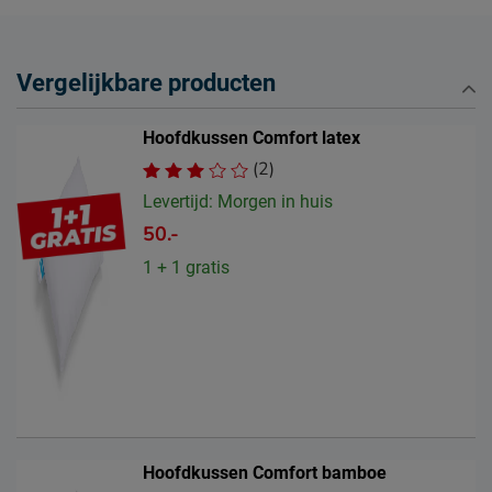
voorwaarden
Leveranciersinformatie
Vergelijkbare producten
Naam
Beddenreus B.V.
Postbus 716, 5400 AS,
Hoofdkussen Comfort latex
Locatie
Uden, Nederland
(2)
Emailadres
info@beddenreus.nl
Levertijd: Morgen in huis
50.-
1 + 1 gratis
Hoofdkussen Comfort bamboe