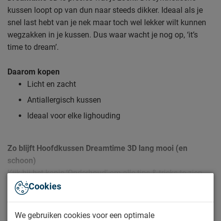
kussen loopt op van dun naar steeds dikker. Ideaal als je
snel last hebt van je nek maar toch wel lekker wilt kunnen
wegzakken in je kussen. Dus waar wacht je nog op, ‘it’s
time to dream’.
Daarom kopen
Licht en zacht
Antiallergisch kussen
Ideaal voor elke lighouding
Zo blijft Hoofdkussen Dreamtime 3D lang mooi (en
schoon)
Kijk bij het kopje ‘Onderhoud’ om alle tips & tricks te zien.
Lees meer
Cookies
Specificaties
We gebruiken cookies voor een optimale