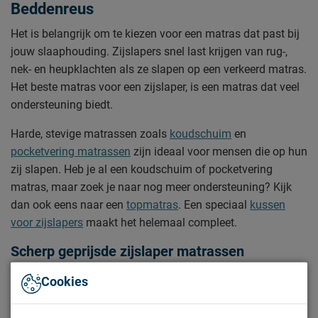
Beddenreus
Het is belangrijk om te kiezen voor een matras dat past bij
jouw slaaphouding. Zijslapers snel last krijgen van rug-,
nek- en heupklachten als ze slapen op een verkeerd matras.
Het beste matras voor een zijslaper, is een matras dat veel
ondersteuning biedt.
Harde, stevige matrassen zoals
koudschuim
en
pocketvering matrassen
zijn ideaal voor mensen die op hun
zij slapen. Heb je al een koudschuim of pocketvering
matras, maar zoek je naar nog meer ondersteuning? Kijk
dan ook eens naar een
topmatras
. Een speciaal
kussen
voor zijslapers
maakt het helemaal compleet.
Scherp geprijsde zijslaper matrassen
Ben je op zoek naar een betaalbaar matras voor een
Cookies
zijslaper? Dan ben je bij Beddenreus aan het juiste adres.
Onze matrassen zijn standaard laag geprijsd. Daarnaast