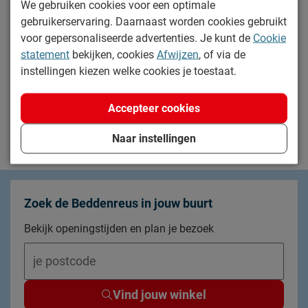
We gebruiken cookies voor een optimale
hebben we het hele jaar door wisselende
aanbiedingen
. Zo
gebruikerservaring. Daarnaast worden cookies gebruikt
koop jij je matras voor nog minder geld!
voor gepersonaliseerde advertenties. Je kunt de
Cookie
statement
bekijken, cookies
Afwijzen
, of via de
instellingen kiezen welke cookies je toestaat.
Gerelateerde pagina's
Kindermatrassen
Accepteer cookies
Matras aanbiedingen
Naar instellingen
Zoek de Beddenreus in jouw buurt
Bekijk openingstijden en plan je bezoek
Vind jouw winkel