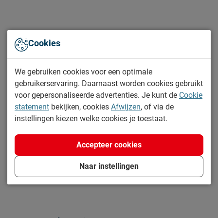
Materiaal
Materiaal
polyester
Bijpassende boxsprings
Goed om te weten
Cookies
stofzuigen met een
Onderhoud
meubelmondstuk
We gebruiken cookies voor een optimale
2 jaar garantie volgens CBW
gebruikerservaring. Daarnaast worden cookies gebruikt
Garantie
voorwaarden
voor gepersonaliseerde advertenties. Je kunt de
Cookie
statement
bekijken, cookies
Afwijzen
, of via de
Leveranciersinformatie
instellingen kiezen welke cookies je toestaat.
Naam
Beddenreus B.V.
Postbus 716, 5400 AS,
Accepteer cookies
Locatie
Uden, Nederland
Naar instellingen
Emailadres
info@beddenreus.nl