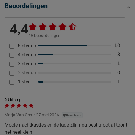
Beoordelingen
4,4
15
beoordelingen
10
5 sterren
3
4 sterren
1
3 sterren
0
2 sterren
1
1 ster
Uitleg
Marja Van Oss
27 mei 2026
Geverifieerd
Mooie nachtkastjes en de lade zijn nog best groot al toont
het heel klein