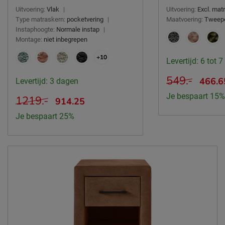
Uitvoering:
Vlak
|
Uitvoering:
Excl. ma
Type matraskern:
pocketvering
|
Maatvoering:
Tweep
Instaphoogte:
Normale instap
|
Montage:
niet inbegrepen
+10
Levertijd: 6 tot 
549.-
466.6
Levertijd: 3 dagen
Je bespaart 15%
1219.-
914.25
Je bespaart 25%