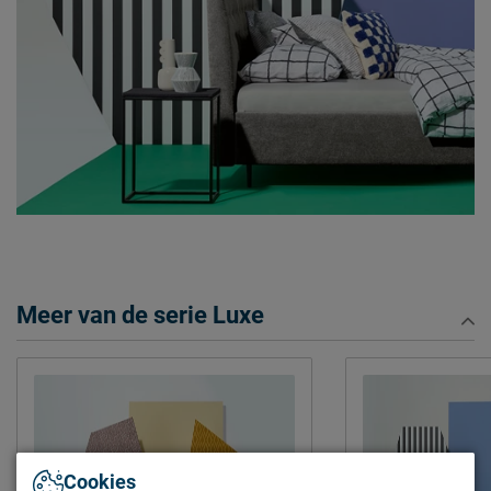
Leveranciersinformatie
Naam
Beddenreus B.V.
Postbus 716, 5400 AS,
Locatie
Uden, Nederland
Emailadres
info@beddenreus.nl
Meer van de serie Luxe
Cookies