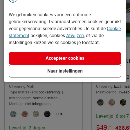
We gebruiken cookies voor een optimale
gebruikerservaring. Daarnaast worden cookies gebruikt
voor gepersonaliseerde advertenties. Je kunt de
Cookie
statement
bekijken, cookies
Afwijzen
, of via de
instellingen kiezen welke cookies je toestaat.
Accepteer cookies
Boxspring Round vlak met
Bed Luxe met 
gestoffeerd matras
Button
Naar instellingen
(2)
(2
Uitvoering:
Vlak
|
Uitvoering:
Excl. ma
Type matraskern:
pocketvering
|
Maatvoering:
Tweep
Instaphoogte:
Normale instap
|
Montage:
niet inbegrepen
+10
Levertijd: 6 tot 
549.-
466.6
Levertijd: 2 dagen