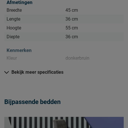
Afmetingen
Breedte
45 cm
Lengte
36 cm
Hoogte
55 cm
Diepte
36 cm
Kenmerken
Kleur
donkerbruin
Materiaal
Bekijk meer specificaties
Materiaal
metaal/hout
Goed om te weten
Bijpassende bedden
stofzuigen met een
Onderhoud
meubelmondstuk
2 jaar garantie volgens CBW
Garantie
voorwaarden