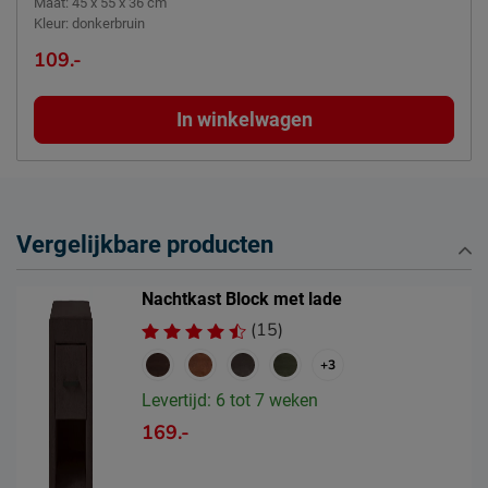
Maat
:
45 x 55 x 36 cm
Kleur
:
donkerbruin
109.-
In winkelwagen
Vergelijkbare producten
Nachtkast Block met lade
(15)
+3
Levertijd: 6 tot 7 weken
169.-