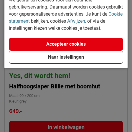
Kleur
grey
gebruikerservaring. Daarnaast worden cookies gebruikt
Materiaal
grenen
voor gepersonaliseerde advertenties. Je kunt de
Cookie
statement
bekijken, cookies
Afwijzen
, of via de
Goed om te weten
instellingen kiezen welke cookies je toestaat.
afnemen met een vochtig
Onderhoud
doekje
Accepteer cookies
2 jaar garantie volgens CBW
Garantie
Naar instellingen
voorwaarden
Montage
niet inbegrepen
Yes, dit wordt hem!
Te gebruiken vanaf
6
leeftijd
Halfhoogslaper Billie met boomhut
Maat
:
90 x 200 cm
Duurzaamheid
Kleur
:
grey
Duurzaam
duurzamer product
649.-
Leveranciersinformatie
In winkelwagen
Naam
Beddenreus B.V.