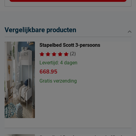
Postbus 716, 5400 AS,
Locatie
Uden, Nederland
Emailadres
info@beddenreus.nl
Vergelijkbare producten
Stapelbed Scott 3-persoons
(2)
Levertijd: 4 dagen
668.95
Gratis verzending