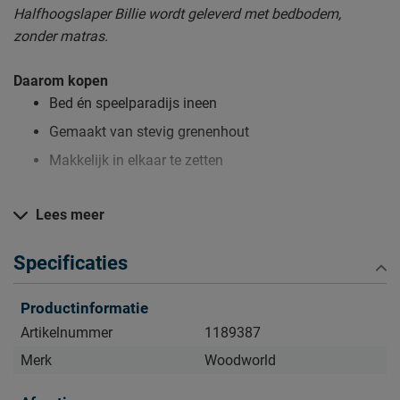
Halfhoogslaper Billie wordt geleverd met bedbodem,
zonder matras.
Daarom kopen
Bed én speelparadijs ineen
Gemaakt van stevig grenenhout
Makkelijk in elkaar te zetten
Lees meer
Zo blijft Halfhoogslaper Billie lang mooi (en schoon)
Kijk bij het kopje ‘Goed om te weten’ om alle tips & tricks te
Specificaties
zien.
Productinformatie
Artikelnummer
1189387
Merk
Woodworld